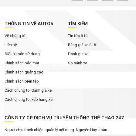
SUV off-road BYD Ti7 dự kiến về Việt Nam
trong năm nay, cạnh tranh Land Cruiser lẫn
Defender
THÔNG TIN VỀ AUTO5
TÌM KIẾM
Loạt xe Mitsubishi giảm chi phí lăn bánh,
Về chúng tôi
Tin tức ô tô
Xpander được ưu đãi cao nhất
Liên hệ
Bảng giá xe ô tô
Điều khoản sử dụng
Đánh gia xe
Chính sách bảo mật
So sánh xe
Chính sách quảng cáo
Chính sách biên tập
Cách chúng tôi đánh giá xe
Cách chúng tôi xếp hạng xe
CÔNG TY CP DỊCH VỤ TRUYỀN THÔNG THỂ THAO 247
Người chịu trách nhiệm quản lý nội dung: Nguyễn Huy Hoàn.