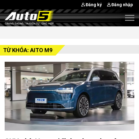
Đăng ký
Đăng nhập
TỪ KHÓA: AITO M9