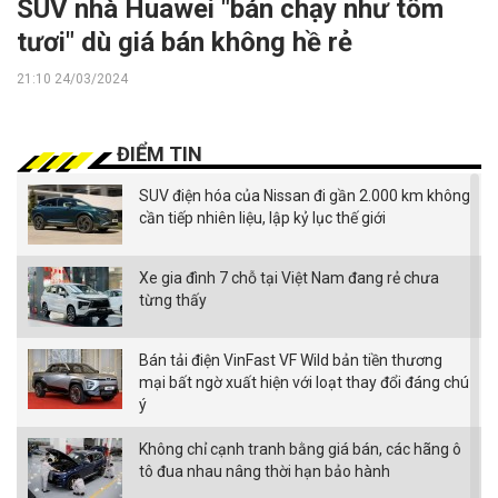
SUV nhà Huawei "bán chạy như tôm
tươi" dù giá bán không hề rẻ
21:10 24/03/2024
ĐIỂM TIN
SUV điện hóa của Nissan đi gần 2.000 km không
cần tiếp nhiên liệu, lập kỷ lục thế giới
Xe gia đình 7 chỗ tại Việt Nam đang rẻ chưa
từng thấy
Bán tải điện VinFast VF Wild bản tiền thương
mại bất ngờ xuất hiện với loạt thay đổi đáng chú
ý
Không chỉ cạnh tranh bằng giá bán, các hãng ô
tô đua nhau nâng thời hạn bảo hành