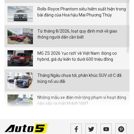
Rolls-Royce Phantom siêu hiếm xuất hiện trong
bài đăng của Hoa hậu Mai Phương Thúy
Từ tháng 8/2026, loạt quy định mới về giao
thông người dân cần biết
MG ZS 2026 'rục rịch' về Việt Nam: Động cơ
hybrid, giá dự kiến từ dưới 600 triệu đồng
Tháng Ngâu chưa tới, phân khúc SUV cỡ C đã
bùng nổ ưu đãi
Những mẫu xe điện mở rộng phạm vi hoạt động
nào sắp ra mắt khách Việt?
Lynk & Co sắp tung bộ đôi 02 và 03 tại Việt Nam:
Một SUV thuần điện, một sedan hạng C