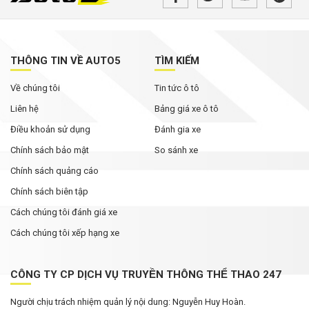
MG ZS 2026 'rục rịch' về Việt Nam: Động cơ
hybrid, giá dự kiến từ dưới 600 triệu đồng
THÔNG TIN VỀ AUTO5
TÌM KIẾM
Tháng Ngâu chưa tới, phân khúc SUV cỡ C đã
Về chúng tôi
Tin tức ô tô
bùng nổ ưu đãi
Liên hệ
Bảng giá xe ô tô
Điều khoản sử dụng
Đánh gia xe
Chính sách bảo mật
So sánh xe
Chính sách quảng cáo
Chính sách biên tập
Cách chúng tôi đánh giá xe
Cách chúng tôi xếp hạng xe
CÔNG TY CP DỊCH VỤ TRUYỀN THÔNG THỂ THAO 247
Người chịu trách nhiệm quản lý nội dung: Nguyễn Huy Hoàn.