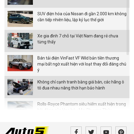
SUV điện hóa của Nissan đi gần 2.000 km không
cần tiếp nhiên liệu, lập kỷ lục thế giới
Xe gia đình 7 chỗ tại Việt Nam đang rẻ chưa
từng thấy
Bán tải điện VinFast VF Wild bản tiền thương
mại bất ngờ xuất hiện với loạt thay đổi đáng chú
ý
Không chỉ cạnh tranh bằng giá bán, các hãng ô
tô đua nhau nâng thời hạn bảo hành
Rolls-Royce Phantom siêu hiếm xuất hiện trong
bài đăng của Hoa hậu Mai Phương Thúy
Từ tháng 8/2026, loạt quy định mới về giao
thông người dân cần biết