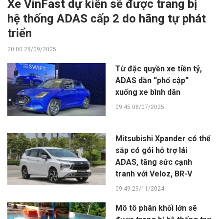
Xe VinFast dự kiến sẽ được trang bị
hệ thống ADAS cấp 2 do hãng tự phát
triển
20:00 28/09/2025
Từ đặc quyền xe tiền tỷ,
ADAS dần “phổ cập”
xuống xe bình dân
09:45 08/07/2025
Mitsubishi Xpander có thể
sắp có gói hỗ trợ lái
ADAS, tăng sức cạnh
tranh với Veloz, BR-V
09:49 29/11/2024
Mô tô phân khối lớn sẽ