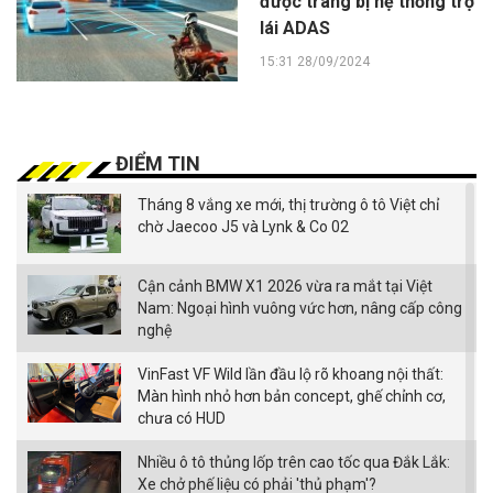
được trang bị hệ thống trợ
lái ADAS
15:31 28/09/2024
ĐIỂM TIN
Tháng 8 vắng xe mới, thị trường ô tô Việt chỉ
chờ Jaecoo J5 và Lynk & Co 02
Cận cảnh BMW X1 2026 vừa ra mắt tại Việt
Nam: Ngoại hình vuông vức hơn, nâng cấp công
nghệ
VinFast VF Wild lần đầu lộ rõ khoang nội thất:
Màn hình nhỏ hơn bản concept, ghế chỉnh cơ,
chưa có HUD
Nhiều ô tô thủng lốp trên cao tốc qua Đắk Lắk:
Xe chở phế liệu có phải 'thủ phạm'?