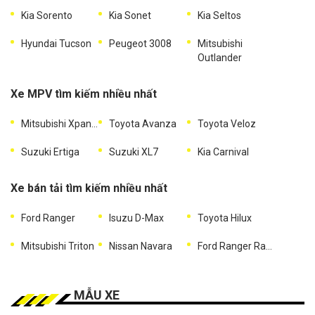
Kia Sorento
Kia Sonet
Kia Seltos
Hyundai Tucson
Peugeot 3008
Mitsubishi
Outlander
Xe MPV tìm kiếm nhiều nhất
Mitsubishi Xpander
Toyota Avanza
Toyota Veloz
Suzuki Ertiga
Suzuki XL7
Kia Carnival
Xe bán tải tìm kiếm nhiều nhất
Ford Ranger
Isuzu D-Max
Toyota Hilux
Mitsubishi Triton
Nissan Navara
Ford Ranger Raptor
MẪU XE