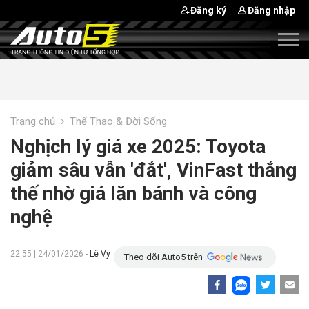
Đăng ký
Đăng nhập
›
Trang chủ
Thể Thao & Đời Sống
Nghịch lý giá xe 2025: Toyota
giảm sâu vẫn 'đắt', VinFast thắng
thế nhờ giá lăn bánh và công
nghệ
22:55 | 24/01/2026 -
Lê Vy
Theo dõi Auto5 trên