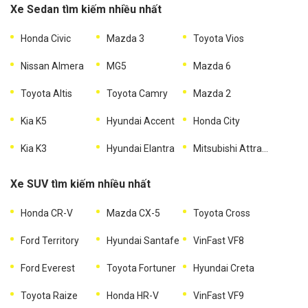
Xe Sedan tìm kiếm nhiều nhất
Honda Civic
Mazda 3
Toyota Vios
Nissan Almera
MG5
Mazda 6
Toyota Altis
Toyota Camry
Mazda 2
Kia K5
Hyundai Accent
Honda City
Kia K3
Hyundai Elantra
Mitsubishi Attrage
Xe SUV tìm kiếm nhiều nhất
Honda CR-V
Mazda CX-5
Toyota Cross
Ford Territory
Hyundai Santafe
VinFast VF8
Ford Everest
Toyota Fortuner
Hyundai Creta
Toyota Raize
Honda HR-V
VinFast VF9