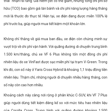
thái” nhận ra rằng: Giá niêm yết có thể giảm, nhưng tổng chi phí sở
hữu (TCO) bao gồm giá lăn bánh và chi phí năng lượng hàng tháng
mới là thước đo thực tế. Hiện tại, xe điện đang được miễn 100% lệ
phí trước bạ, giúp người mua tiết kiệm một khoản lớn.
Không chỉ thắng về giá mua ban đầu, xe điện còn chứng minh sự
vượt trội về chi phí vận hành. Với quãng đường di chuyển trung bình
1.500 km/tháng, chủ xe VF 6 Plus không tốn một đồng chi phí
nhiên liệu do xe VinFast được sạc miễn phí tại trạm V-Green. Trong
khi đó, con số này ở Yaris Cross Hybrid là khoảng 1,1 triệu đồng tiền
nhiên liệu. Thậm chí, những người di chuyển nhiều hàng tháng, con
số này còn cao hơn nhiều.
Khoảng cách này càng nới rộng ở phân khúc C-SUV, khi VF 7 Plus
giúp người dùng tiết kiệm đáng kể so với mức tiêu hao nhiên liệu
của Corolla Cross. Trung bình với quãng đường khoảng 1.500