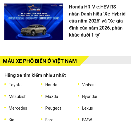
Honda HR-V e:HEV RS
nhận Danh hiệu ‘Xe Hybrid
của năm 2026’ và ‘Xe gia
đình của năm 2026, phân
khúc dưới 1 tỷ’
MẪU XE PHỔ BIẾN Ở VIỆT NAM
Hãng xe tìm kiếm nhiều nhất
Toyota
Honda
VinFast
Mitsubishi
Mazda
Hyundai
Mercedes
Peugeot
Lexus
Kia
Ford
BMW