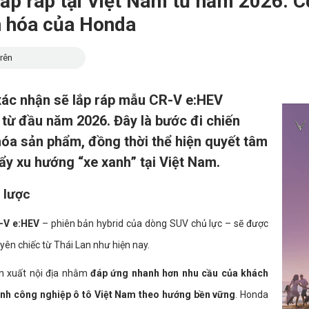
ắp ráp tại Việt Nam từ năm 2026: C
ện hóa của Honda
rên
xác nhận sẽ lắp ráp mẫu CR-V e:HEV
 từ đầu năm 2026. Đây là bước đi chiến
a hóa sản phẩm, đồng thời thể hiện quyết tâm
ẩy xu hướng “xe xanh” tại Việt Nam.
 lược
-V e:HEV
– phiên bản hybrid của dòng SUV chủ lực – sẽ được
yên chiếc từ Thái Lan như hiện nay.
ản xuất nội địa nhằm
đáp ứng nhanh hơn nhu cầu của khách
ành công nghiệp ô tô Việt Nam theo hướng bền vững
. Honda