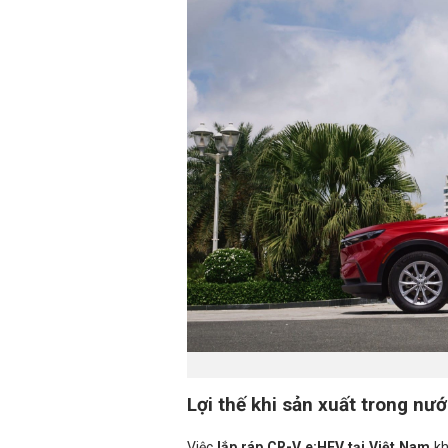
Lợi thế khi sản xuất trong nư
Việc
lắp ráp CR-V e:HEV tại Việt Nam
kh