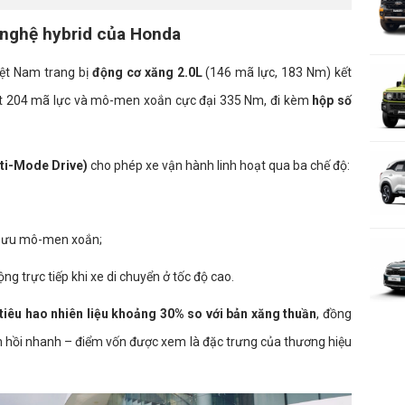
 nghệ hybrid của Honda
iệt Nam trang bị
động cơ xăng 2.0L
(146 mã lực, 183 Nm) kết
t 204 mã lực và mô-men xoắn cực đại 335 Nm, đi kèm
hộp số
lti-Mode Drive)
cho phép xe vận hành linh hoạt qua ba chế độ:
ối ưu mô-men xoắn;
g trực tiếp khi xe di chuyển ở tốc độ cao.
tiêu hao nhiên liệu khoảng 30% so với bản xăng thuần
, đồng
hản hồi nhanh – điểm vốn được xem là đặc trưng của thương hiệu