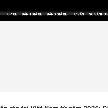
TOP XE
ĐÁNH GIÁ XE
BẢNG GIÁ XE
TƯ VẤN
SO SÁNH X