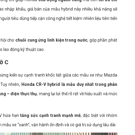
vào nhập khẩu, giá bán của mẫu hybrid này nhiều khả năng sẽ
 người tiêu dùng tiếp cận công nghệ tiết kiệm nhiên liệu tiên tiến
ơ hội cho
chuỗi cung ứng linh kiện trong nước
, góp phần phát
ho lao động kỹ thuật cao.
cỡ C
hứng kiến sự cạnh tranh khốc liệt giữa các mẫu xe như Mazda
 Tuy nhiên,
Honda CR-V hybrid là mẫu duy nhất trong phân
ăng – điện thực thụ
, mang lại lợi thế rõ rệt về hiệu suất và mức
EV hứa hẹn
tăng sức cạnh tranh mạnh mẽ
, đặc biệt với nhóm
mẫu xe “xanh”, vận hành ổn định và có giá trị sử dụng lâu dài.