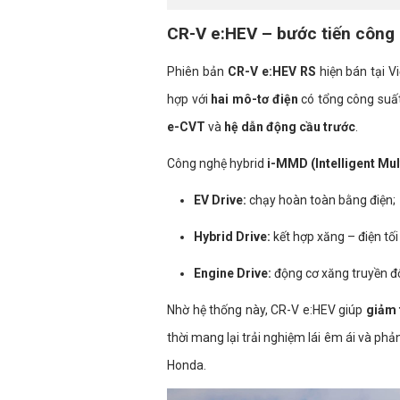
CR-V e:HEV – bước tiến công
Phiên bản
CR-V e:HEV RS
hiện bán tại V
hợp với
hai mô-tơ điện
có tổng công suấ
e-CVT
và
hệ dẫn động cầu trước
.
Công nghệ hybrid
i-MMD (Intelligent Mu
EV Drive:
chạy hoàn toàn bằng điện;
Hybrid Drive:
kết hợp xăng – điện t
Engine Drive:
động cơ xăng truyền độn
Nhờ hệ thống này, CR-V e:HEV giúp
giảm 
thời mang lại trải nghiệm lái êm ái và p
Honda.