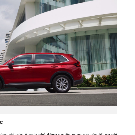
ớc
ông chỉ giúp Honda
chủ động nguồn cung
mà còn
tối ưu chi