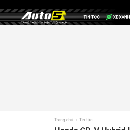
TIN TỨC
XE XANH
›
Trang chủ
Tin tức