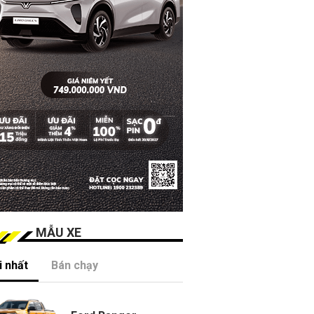
MẪU XE
 nhất
Bán chạy