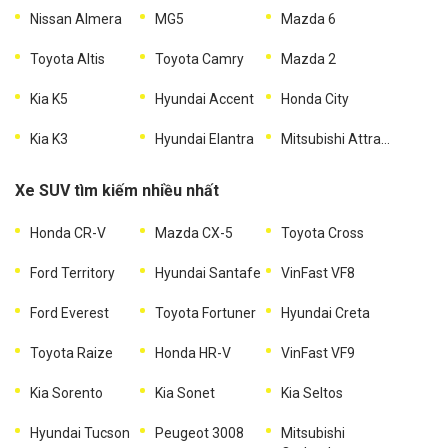
Nissan Almera
MG5
Mazda 6
Toyota Altis
Toyota Camry
Mazda 2
Kia K5
Hyundai Accent
Honda City
Kia K3
Hyundai Elantra
Mitsubishi Attrage
Xe SUV tìm kiếm nhiều nhất
Honda CR-V
Mazda CX-5
Toyota Cross
Ford Territory
Hyundai Santafe
VinFast VF8
Ford Everest
Toyota Fortuner
Hyundai Creta
Toyota Raize
Honda HR-V
VinFast VF9
Kia Sorento
Kia Sonet
Kia Seltos
Hyundai Tucson
Peugeot 3008
Mitsubishi