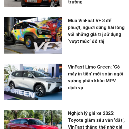
trường
Mua VinFast VF 3 để
phượt, người dùng hài lòng
với những giá trị sử dụng
‘vượt mức’ đô thị
VinFast Limo Green: ‘Cỗ
máy in tiền’ mới soán ngôi
vương phân khúc MPV
dịch vụ
Nghịch lý giá xe 2025:
Toyota giảm sâu vẫn 'đắt',
VinFast thắng thế nhờ giá