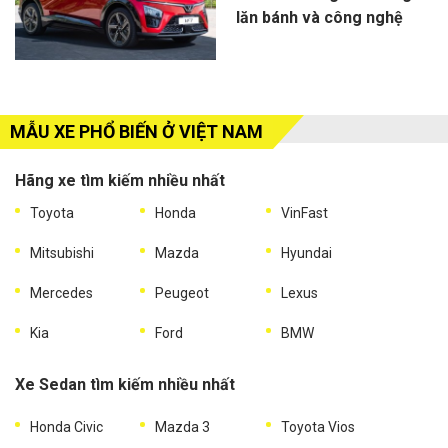
lăn bánh và công nghệ
MẪU XE PHỔ BIẾN Ở VIỆT NAM
Hãng xe tìm kiếm nhiều nhất
Toyota
Honda
VinFast
Mitsubishi
Mazda
Hyundai
Mercedes
Peugeot
Lexus
Kia
Ford
BMW
Xe Sedan tìm kiếm nhiều nhất
Honda Civic
Mazda 3
Toyota Vios