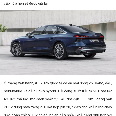
cấp hứa hẹn sẽ được giữ lại.
Ở mảng vận hành, A6 2026 quốc tế có đủ loại động cơ: Xăng, dầu,
mild-hybrid và cả plug-in hybrid. Dải công suất trải từ 201 mã lực
tới 362 mã lực, mô-men xoắn từ 340 Nm đến 550 Nm. Riêng bản
PHEV dùng máy xăng 2.0L kết hợp pin 20,7 kWh cho khả năng chạy
điện hoàn chỉnh. Tuy nhiên, phiên bản nhiều khả năng phù hợp với