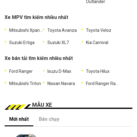
Outlander
Xe MPV tìm kiếm nhiều nhất
Mitsubishi Xpander
Toyota Avanza
Toyota Veloz
Suzuki Ertiga
Suzuki XL7
Kia Carnival
Xe bán tải tìm kiếm nhiều nhất
Ford Ranger
Isuzu D-Max
Toyota Hilux
Mitsubishi Triton
Nissan Navara
Ford Ranger Raptor
MẪU XE
Mới nhất
Bán chạy