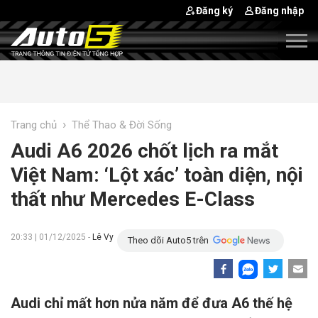
Đăng ký
Đăng nhập
›
Trang chủ
Thể Thao & Đời Sống
Audi A6 2026 chốt lịch ra mắt
Việt Nam: ‘Lột xác’ toàn diện, nội
thất như Mercedes E-Class
20:33 | 01/12/2025 -
Lê Vy
Theo dõi Auto5 trên
Audi chỉ mất hơn nửa năm để đưa A6 thế hệ