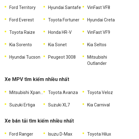
Ford Territory
Hyundai Santafe
VinFast VF8
Ford Everest
Toyota Fortuner
Hyundai Creta
Toyota Raize
Honda HR-V
VinFast VF9
Kia Sorento
Kia Sonet
Kia Seltos
Hyundai Tucson
Peugeot 3008
Mitsubishi
Outlander
Xe MPV tìm kiếm nhiều nhất
Mitsubishi Xpander
Toyota Avanza
Toyota Veloz
Suzuki Ertiga
Suzuki XL7
Kia Carnival
Xe bán tải tìm kiếm nhiều nhất
Ford Ranger
Isuzu D-Max
Toyota Hilux