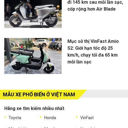
đi 145 km sau mỗi lần sạc,
cốp rộng hơn Air Blade
Mục sở thị VinFast Amio
S2: Giới hạn tốc độ 25
km/h, chạy tối đa 65 km
mỗi lần sạc
MẪU XE PHỔ BIẾN Ở VIỆT NAM
Hãng xe tìm kiếm nhiều nhất
Toyota
Honda
VinFast