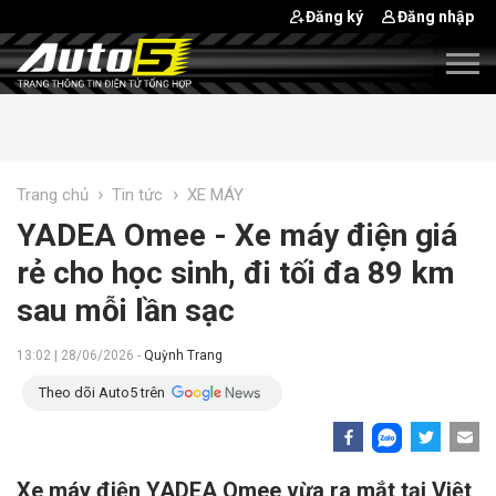
Đăng ký
Đăng nhập
›
›
Trang chủ
Tin tức
XE MÁY
YADEA Omee - Xe máy điện giá
rẻ cho học sinh, đi tối đa 89 km
sau mỗi lần sạc
13:02 | 28/06/2026 -
Quỳnh Trang
Theo dõi Auto5 trên
Xe máy điện YADEA Omee vừa ra mắt tại Việt