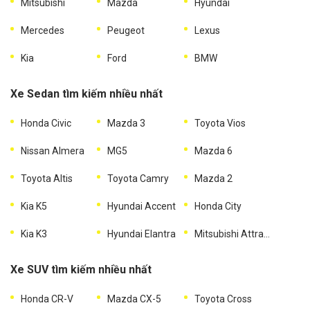
Mitsubishi
Mazda
Hyundai
Mercedes
Peugeot
Lexus
Kia
Ford
BMW
Xe Sedan tìm kiếm nhiều nhất
Honda Civic
Mazda 3
Toyota Vios
Nissan Almera
MG5
Mazda 6
Toyota Altis
Toyota Camry
Mazda 2
Kia K5
Hyundai Accent
Honda City
Kia K3
Hyundai Elantra
Mitsubishi Attrage
Xe SUV tìm kiếm nhiều nhất
Honda CR-V
Mazda CX-5
Toyota Cross