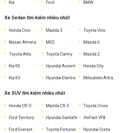
Kia
Ford
BMW
Xe Sedan tìm kiếm nhiều nhất
Honda Civic
Mazda 3
Toyota Vios
Nissan Almera
MG5
Mazda 6
Toyota Altis
Toyota Camry
Mazda 2
Kia K5
Hyundai Accent
Honda City
Kia K3
Hyundai Elantra
Mitsubishi Attrage
Xe SUV tìm kiếm nhiều nhất
Honda CR-V
Mazda CX-5
Toyota Cross
Ford Territory
Hyundai Santafe
VinFast VF8
Ford Everest
Toyota Fortuner
Hyundai Creta