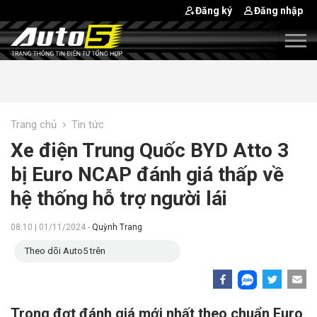
Đăng ký
Đăng nhập
›
Trang chủ
Tin tức
Xe điện Trung Quốc BYD Atto 3
bị Euro NCAP đánh giá thấp về
hệ thống hỗ trợ người lái
08:10 | 01/11/2024 -
Quỳnh Trang
Theo dõi Auto5 trên
Trong đợt đánh giá mới nhất theo chuẩn Euro