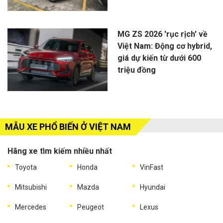
MG ZS 2026 'rục rịch' về
Việt Nam: Động cơ hybrid,
giá dự kiến từ dưới 600
triệu đồng
MẪU XE PHỔ BIẾN Ở VIỆT NAM
Hãng xe tìm kiếm nhiều nhất
Toyota
Honda
VinFast
Mitsubishi
Mazda
Hyundai
Mercedes
Peugeot
Lexus