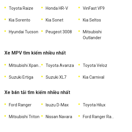
Toyota Raize
Honda HR-V
VinFast VF9
Kia Sorento
Kia Sonet
Kia Seltos
Hyundai Tucson
Peugeot 3008
Mitsubishi
Outlander
Xe MPV tìm kiếm nhiều nhất
Mitsubishi Xpander
Toyota Avanza
Toyota Veloz
Suzuki Ertiga
Suzuki XL7
Kia Carnival
Xe bán tải tìm kiếm nhiều nhất
Ford Ranger
Isuzu D-Max
Toyota Hilux
Mitsubishi Triton
Nissan Navara
Ford Ranger Raptor