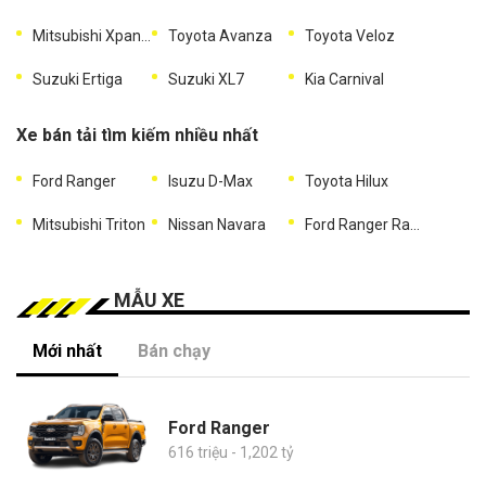
Mitsubishi Xpander
Toyota Avanza
Toyota Veloz
Suzuki Ertiga
Suzuki XL7
Kia Carnival
Xe bán tải tìm kiếm nhiều nhất
Ford Ranger
Isuzu D-Max
Toyota Hilux
Mitsubishi Triton
Nissan Navara
Ford Ranger Raptor
MẪU XE
Mới nhất
Bán chạy
Ford Ranger
616 triệu - 1,202 tỷ