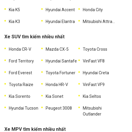
Kia K5
Hyundai Accent
Honda City
Kia K3
Hyundai Elantra
Mitsubishi Attrage
Xe SUV tìm kiếm nhiều nhất
Honda CR-V
Mazda CX-5
Toyota Cross
Ford Territory
Hyundai Santafe
VinFast VF8
Ford Everest
Toyota Fortuner
Hyundai Creta
Toyota Raize
Honda HR-V
VinFast VF9
Kia Sorento
Kia Sonet
Kia Seltos
Hyundai Tucson
Peugeot 3008
Mitsubishi
Outlander
Xe MPV tìm kiếm nhiều nhất