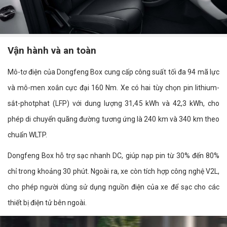
Vận hành và an toàn
Mô-tơ điện của Dongfeng Box cung cấp công suất tối đa 94 mã lực
và mô-men xoắn cực đại 160 Nm. Xe có hai tùy chọn pin lithium-
sắt-photphat (LFP) với dung lượng 31,45 kWh và 42,3 kWh, cho
phép di chuyển quãng đường tương ứng là 240 km và 340 km theo
chuẩn WLTP.
Dongfeng Box hỗ trợ sạc nhanh DC, giúp nạp pin từ 30% đến 80%
chỉ trong khoảng 30 phút. Ngoài ra, xe còn tích hợp công nghệ V2L,
cho phép người dùng sử dụng nguồn điện của xe để sạc cho các
thiết bị điện tử bên ngoài.