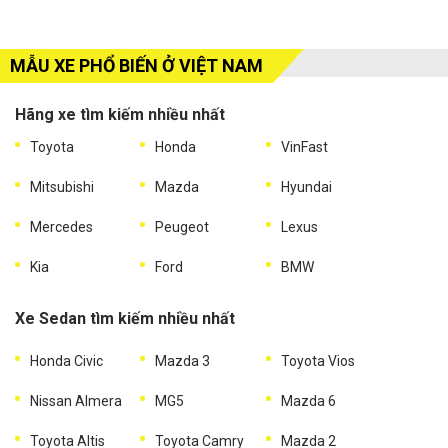
MẪU XE PHỔ BIẾN Ở VIỆT NAM
Hãng xe tìm kiếm nhiều nhất
Toyota
Honda
VinFast
Mitsubishi
Mazda
Hyundai
Mercedes
Peugeot
Lexus
Kia
Ford
BMW
Xe Sedan tìm kiếm nhiều nhất
Honda Civic
Mazda 3
Toyota Vios
Nissan Almera
MG5
Mazda 6
Toyota Altis
Toyota Camry
Mazda 2