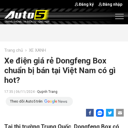
Đăng ký
Đăng nhập
›
Trang chủ
XE XANH
Xe điện giá rẻ Dongfeng Box
chuẩn bị bán tại Việt Nam có gì
hot?
17:35 | 06/11/2024 -
Quỳnh Trang
Theo dõi Auto5 trên
Tại thị trường Trung Quốc, Dongfeng Box có