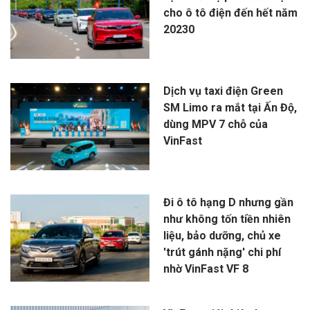
cho ô tô điện đến hết năm
20230
Dịch vụ taxi điện Green
SM Limo ra mắt tại Ấn Độ,
dùng MPV 7 chỗ của
VinFast
Đi ô tô hạng D nhưng gần
như không tốn tiền nhiên
liệu, bảo dưỡng, chủ xe
'trút gánh nặng' chi phí
nhờ VinFast VF 8