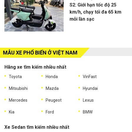
S2: Giới hạn tốc độ 25
km/h, chạy tối đa 65 km
mỗi lần sạc
MẪU XE PHỔ BIẾN Ở VIỆT NAM
Hãng xe tìm kiếm nhiều nhất
Toyota
Honda
VinFast
Mitsubishi
Mazda
Hyundai
Mercedes
Peugeot
Lexus
Kia
Ford
BMW
Xe Sedan tìm kiếm nhiều nhất