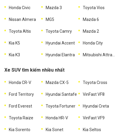
Honda Civic
Mazda 3
Toyota Vios
Nissan Almera
MG5
Mazda 6
Toyota Altis
Toyota Camry
Mazda 2
Kia K5
Hyundai Accent
Honda City
Kia K3
Hyundai Elantra
Mitsubishi Attrage
Xe SUV tìm kiếm nhiều nhất
Honda CR-V
Mazda CX-5
Toyota Cross
Ford Territory
Hyundai Santafe
VinFast VF8
Ford Everest
Toyota Fortuner
Hyundai Creta
Toyota Raize
Honda HR-V
VinFast VF9
Kia Sorento
Kia Sonet
Kia Seltos