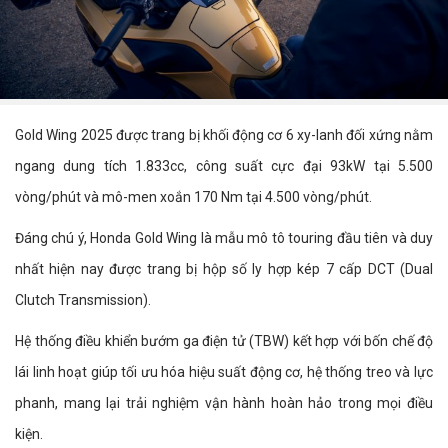
Gold Wing 2025 được trang bị khối động cơ 6 xy-lanh đối xứng nằm
ngang dung tích 1.833cc, công suất cực đại 93kW tại 5.500
vòng/phút và mô-men xoắn 170 Nm tại 4.500 vòng/phút.
Đáng chú ý, Honda Gold Wing là mẫu mô tô touring đầu tiên và duy
nhất hiện nay được trang bị hộp số ly hợp kép 7 cấp DCT (Dual
Clutch Transmission).
Hệ thống điều khiển bướm ga điện tử (TBW) kết hợp với bốn chế độ
lái linh hoạt giúp tối ưu hóa hiệu suất động cơ, hệ thống treo và lực
phanh, mang lại trải nghiệm vận hành hoàn hảo trong mọi điều
kiện.