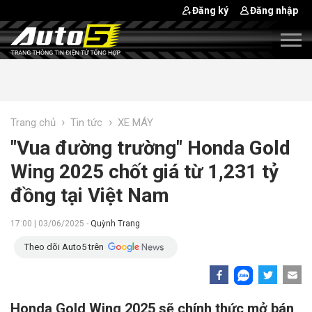
Đăng ký
Đăng nhập
›
›
Trang chủ
Tin tức
XE MÁY
"Vua đường trường" Honda Gold
Wing 2025 chốt giá từ 1,231 tỷ
đồng tại Việt Nam
17:00 | 03/06/2025 -
Quỳnh Trang
Theo dõi Auto5 trên
Honda Gold Wing 2025 sẽ chính thức mở bán