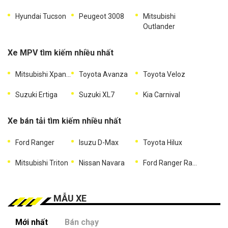
Hyundai Tucson
Peugeot 3008
Mitsubishi
Outlander
Xe MPV tìm kiếm nhiều nhất
Mitsubishi Xpander
Toyota Avanza
Toyota Veloz
Suzuki Ertiga
Suzuki XL7
Kia Carnival
Xe bán tải tìm kiếm nhiều nhất
Ford Ranger
Isuzu D-Max
Toyota Hilux
Mitsubishi Triton
Nissan Navara
Ford Ranger Raptor
MẪU XE
Mới nhất
Bán chạy