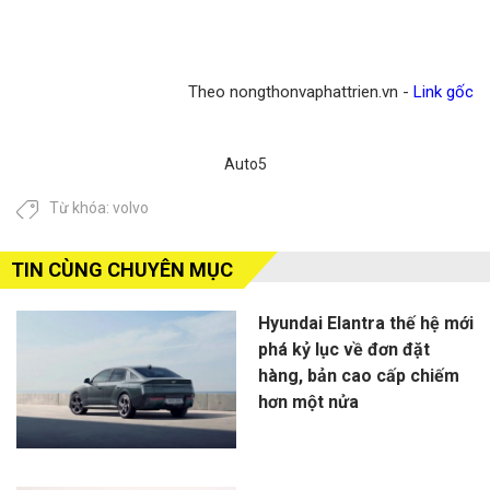
Theo nongthonvaphattrien.vn -
Link gốc
Auto5
Từ khóa:
volvo
TIN CÙNG CHUYÊN MỤC
Hyundai Elantra thế hệ mới
phá kỷ lục về đơn đặt
hàng, bản cao cấp chiếm
hơn một nửa