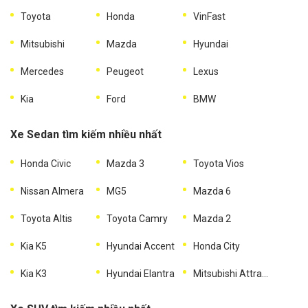
Toyota
Honda
VinFast
Mitsubishi
Mazda
Hyundai
Mercedes
Peugeot
Lexus
Kia
Ford
BMW
Xe Sedan tìm kiếm nhiều nhất
Honda Civic
Mazda 3
Toyota Vios
Nissan Almera
MG5
Mazda 6
Toyota Altis
Toyota Camry
Mazda 2
Kia K5
Hyundai Accent
Honda City
Kia K3
Hyundai Elantra
Mitsubishi Attrage