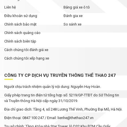
Liên hệ
Bảng giá xe ô tô
Điều khoản sử dụng
Đánh gia xe
Chính sách bảo mật
So sánh xe
Chính sách quảng cáo
Chính sách biên tập
Cách chúng tôi đánh giá xe
Cách chúng tôi xếp hạng xe
CÔNG TY CP DỊCH VỤ TRUYỀN THÔNG THỂ THAO 247
Người chịu trách nhiệm quản lý nội dung: Nguyễn Huy Hoàn.
Giấy phép trang tin điện tử tổng hợp số: 5219/GP-TTĐT do Sở Thông tin
và Truyền thông Hà Nội cấp ngày 31/10/2019.
Địa chỉ giao dịch: Tầng 4, số 248 Lương Thế Vinh, Phường Đại Mỗ, Hà Nội.
Điện thoại: 0847 100 247 / Email: lienhe@thethao247.vn
Trụ sở chính: Tầng 4 tòa nhà Star Tower, lô D32 Khu ĐTM Cầu Giấy,