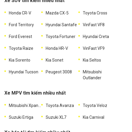
Xe SUV tìm kiếm nhiều nhất
Honda CR-V
Mazda CX-5
Toyota Cross
Ford Territory
Hyundai Santafe
VinFast VF8
Ford Everest
Toyota Fortuner
Hyundai Creta
Toyota Raize
Honda HR-V
VinFast VF9
Kia Sorento
Kia Sonet
Kia Seltos
Hyundai Tucson
Peugeot 3008
Mitsubishi
Outlander
Xe MPV tìm kiếm nhiều nhất
Mitsubishi Xpander
Toyota Avanza
Toyota Veloz
Suzuki Ertiga
Suzuki XL7
Kia Carnival