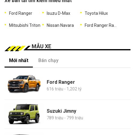
Xe bán tải tìm kiếm nhiều nhất
Ford Ranger
Isuzu D-Max
Toyota Hilux
Mitsubishi Triton
Nissan Navara
Ford Ranger Raptor
MẪU XE
Mới nhất
Bán chạy
Ford Ranger
616 triệu - 1,202 tỷ
Suzuki Jimny
789 triệu - 799 triệu