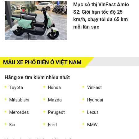
Mục sở thị VinFast Amio
S2: Giới hạn tốc độ 25
km/h, chạy tối đa 65 km
mỗi lần sạc
MẪU XE PHỔ BIẾN Ở VIỆT NAM
Hãng xe tìm kiếm nhiều nhất
Toyota
Honda
VinFast
Mitsubishi
Mazda
Hyundai
Mercedes
Peugeot
Lexus
Kia
Ford
BMW