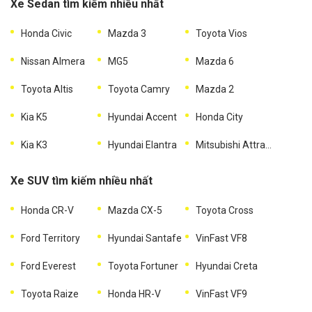
Xe Sedan tìm kiếm nhiều nhất
Honda Civic
Mazda 3
Toyota Vios
Nissan Almera
MG5
Mazda 6
Toyota Altis
Toyota Camry
Mazda 2
Kia K5
Hyundai Accent
Honda City
Kia K3
Hyundai Elantra
Mitsubishi Attrage
Xe SUV tìm kiếm nhiều nhất
Honda CR-V
Mazda CX-5
Toyota Cross
Ford Territory
Hyundai Santafe
VinFast VF8
Ford Everest
Toyota Fortuner
Hyundai Creta
Toyota Raize
Honda HR-V
VinFast VF9