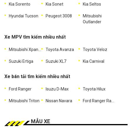
Kia Sorento
Kia Sonet
Kia Seltos
Hyundai Tucson
Peugeot 3008
Mitsubishi
Outlander
Xe MPV tìm kiếm nhiều nhất
Mitsubishi Xpander
Toyota Avanza
Toyota Veloz
Suzuki Ertiga
Suzuki XL7
Kia Carnival
Xe bán tải tìm kiếm nhiều nhất
Ford Ranger
Isuzu D-Max
Toyota Hilux
Mitsubishi Triton
Nissan Navara
Ford Ranger Raptor
MẪU XE