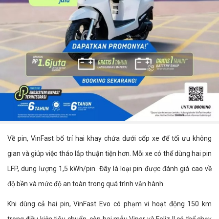
Về pin, VinFast bố trí hai khay chứa dưới cốp xe để tối ưu không
gian và giúp việc tháo lắp thuận tiện hơn. Mỗi xe có thể dùng hai pin
LFP, dung lượng 1,5 kWh/pin. Đây là loại pin được đánh giá cao về
độ bền và mức độ an toàn trong quá trình vận hành.
Khi dùng cả hai pin, VinFast Evo có phạm vi hoạt động 150 km
trong điều kiện tiêu chuẩn, còn hai mẫu Viper và Feliz II có thể chạy