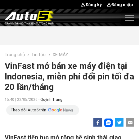
Đăng ký
Đăng nhập
›
›
Trang chủ
Tin tức
XE MÁY
VinFast mở bán xe máy điện tại
Indonesia, miễn phí đổi pin tối đa
20 lần/tháng
15:40 | 22/05/2026 -
Quỳnh Trang
Theo dõi Auto5 trên
VinFast tiếp tục mở rộng hệ sinh thái giao