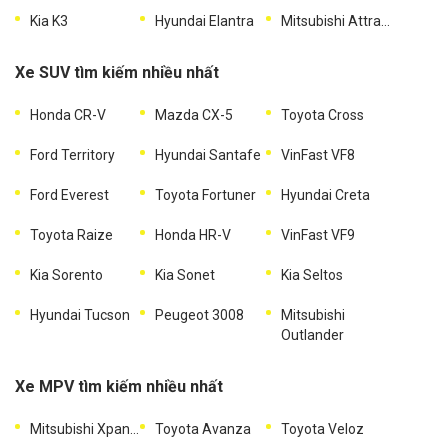
Kia K3
Hyundai Elantra
Mitsubishi Attrage
Xe SUV tìm kiếm nhiều nhất
Honda CR-V
Mazda CX-5
Toyota Cross
Ford Territory
Hyundai Santafe
VinFast VF8
Ford Everest
Toyota Fortuner
Hyundai Creta
Toyota Raize
Honda HR-V
VinFast VF9
Kia Sorento
Kia Sonet
Kia Seltos
Hyundai Tucson
Peugeot 3008
Mitsubishi
Outlander
Xe MPV tìm kiếm nhiều nhất
Mitsubishi Xpander
Toyota Avanza
Toyota Veloz