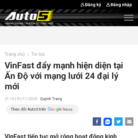
Đăng ký
Đăng nhập
›
Trang chủ
Tin tức
VinFast đẩy mạnh hiện diện tại
Ấn Độ với mạng lưới 24 đại lý
mới
21:10 | 01/11/2025 -
Quỳnh Trang
Theo dõi Auto5 trên
VinFast tiếp tục mở rộng hoạt động kinh