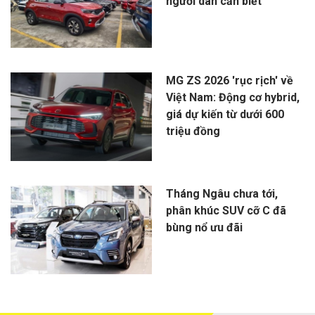
người dân cần biết
MG ZS 2026 'rục rịch' về
Việt Nam: Động cơ hybrid,
giá dự kiến từ dưới 600
triệu đồng
Tháng Ngâu chưa tới,
phân khúc SUV cỡ C đã
bùng nổ ưu đãi