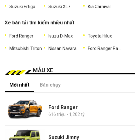
Suzuki Ertiga
Suzuki XL7
Kia Carnival
Xe bán tải tìm kiếm nhiều nhất
Ford Ranger
Isuzu D-Max
Toyota Hilux
Mitsubishi Triton
Nissan Navara
Ford Ranger Raptor
MẪU XE
Mới nhất
Bán chạy
Ford Ranger
616 triệu - 1,202 tỷ
Suzuki Jimny