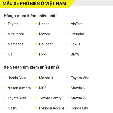
MẪU XE PHỔ BIẾN Ở VIỆT NAM
Hãng xe tìm kiếm nhiều nhất
Toyota
Honda
VinFast
Mitsubishi
Mazda
Hyundai
Mercedes
Peugeot
Lexus
Kia
Ford
BMW
Xe Sedan tìm kiếm nhiều nhất
Honda Civic
Mazda 3
Toyota Vios
Nissan Almera
MG5
Mazda 6
Toyota Altis
Toyota Camry
Mazda 2
Kia K5
Hyundai Accent
Honda City