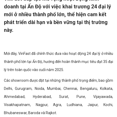
doanh tại Ấn Độ với việc khai trương 24 đại lý
mới ở nhiều thành phố lớn, thể hiện cam kết
phát triển dài hạn và bền vững tại thị trường
này.
Mới đây, VinFast đã chính thức đưa vào hoạt động 24 đại lý ở nhiều
thành phố lớn tại Ấn Độ, hướng đến hoàn thành mục tiêu đạt 35 đại
lý trên toàn quốc vào cuối năm 2025.
Các showroom được đặt tại những thành phố trọng điểm, bao gồm
Delhi, Gurugram, Noida, Mumbai, Chennai, Bengaluru, Kolkata,
Ahmedabad, Hyderabad, Surat, Pune, Vijayawada,
Visakhapatnam, Nagpur, Agra, Ludhiana, Jaipur, Kochi,
Bhubaneswar, Baroda và Rajkot.