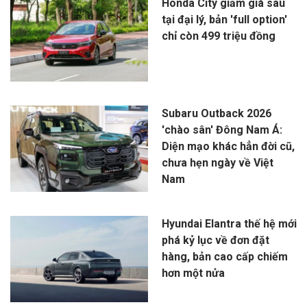
Honda City giảm giá sâu
tại đại lý, bản 'full option'
chỉ còn 499 triệu đồng
Subaru Outback 2026
'chào sân' Đông Nam Á:
Diện mạo khác hẳn đời cũ,
chưa hẹn ngày về Việt
Nam
Hyundai Elantra thế hệ mới
phá kỷ lục về đơn đặt
hàng, bản cao cấp chiếm
hơn một nửa