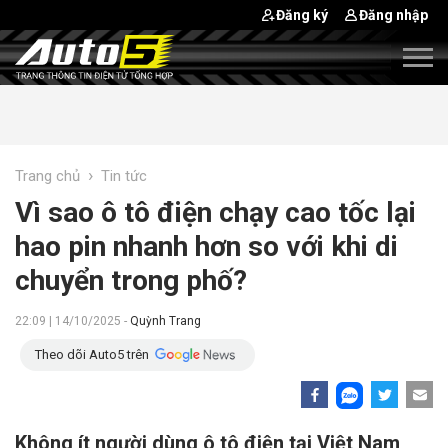
Đăng ký
Đăng nhập
›
Trang chủ
Tin tức
Vì sao ô tô điện chạy cao tốc lại
hao pin nhanh hơn so với khi di
chuyển trong phố?
22:09 | 14/10/2025 -
Quỳnh Trang
Theo dõi Auto5 trên
Không ít người dùng ô tô điện tại Việt Nam