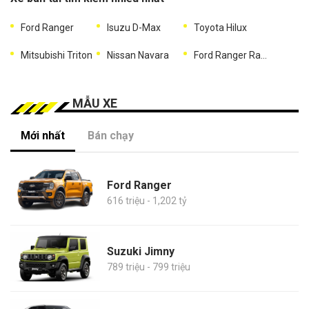
Ford Ranger
Isuzu D-Max
Toyota Hilux
Mitsubishi Triton
Nissan Navara
Ford Ranger Raptor
MẪU XE
Mới nhất
Bán chạy
Ford Ranger
616 triệu - 1,202 tỷ
Suzuki Jimny
789 triệu - 799 triệu