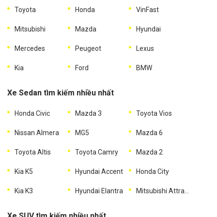
Toyota
Honda
VinFast
Mitsubishi
Mazda
Hyundai
Mercedes
Peugeot
Lexus
Kia
Ford
BMW
Xe Sedan tìm kiếm nhiều nhất
Honda Civic
Mazda 3
Toyota Vios
Nissan Almera
MG5
Mazda 6
Toyota Altis
Toyota Camry
Mazda 2
Kia K5
Hyundai Accent
Honda City
Kia K3
Hyundai Elantra
Mitsubishi Attrage
Xe SUV tìm kiếm nhiều nhất