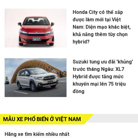
Honda City có thể sắp
được làm mới tại Việt
Nam: Diện mạo khác biệt,
khả năng thêm tùy chọn
hybrid?
Suzuki tung ưu đãi 'khủng'
trước tháng Ngâu: XL7
Hybrid được tăng mức
khuyến mại lên 75 triệu
đồng
MẪU XE PHỔ BIẾN Ở VIỆT NAM
Hãng xe tìm kiếm nhiều nhất