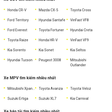
Honda CR-V
Mazda CX-5
Toyota Cross
Ford Territory
Hyundai Santafe
VinFast VF8
Ford Everest
Toyota Fortuner
Hyundai Creta
Toyota Raize
Honda HR-V
VinFast VF9
Kia Sorento
Kia Sonet
Kia Seltos
Hyundai Tucson
Peugeot 3008
Mitsubishi
Outlander
Xe MPV tìm kiếm nhiều nhất
Mitsubishi Xpander
Toyota Avanza
Toyota Veloz
Suzuki Ertiga
Suzuki XL7
Kia Carnival
Xe bán tải tìm kiếm nhiều nhất