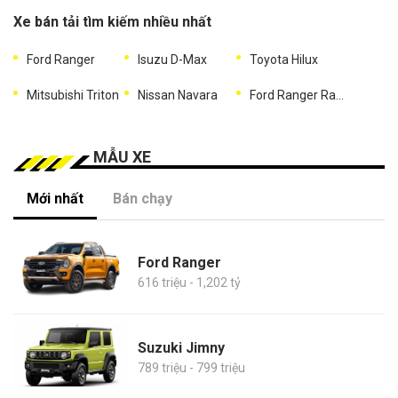
Xe bán tải tìm kiếm nhiều nhất
Ford Ranger
Isuzu D-Max
Toyota Hilux
Mitsubishi Triton
Nissan Navara
Ford Ranger Raptor
MẪU XE
Mới nhất
Bán chạy
Ford Ranger
616 triệu - 1,202 tỷ
Suzuki Jimny
789 triệu - 799 triệu