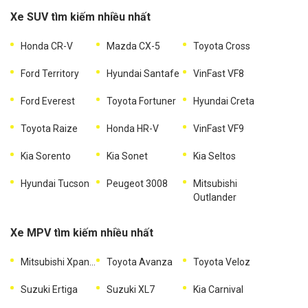
Xe SUV tìm kiếm nhiều nhất
Honda CR-V
Mazda CX-5
Toyota Cross
Ford Territory
Hyundai Santafe
VinFast VF8
Ford Everest
Toyota Fortuner
Hyundai Creta
Toyota Raize
Honda HR-V
VinFast VF9
Kia Sorento
Kia Sonet
Kia Seltos
Hyundai Tucson
Peugeot 3008
Mitsubishi
Outlander
Xe MPV tìm kiếm nhiều nhất
Mitsubishi Xpander
Toyota Avanza
Toyota Veloz
Suzuki Ertiga
Suzuki XL7
Kia Carnival