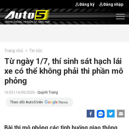
Đăng ký
Đăng nhập
›
Trang chủ
Tin tức
Từ ngày 1/7, thí sinh sát hạch lái
xe có thể không phải thi phần mô
phỏng
16:53 | 16/06/2026 -
Quỳnh Trang
Theo dõi Auto5 trên
Bài thi mô phỏng các tình huống giao thông