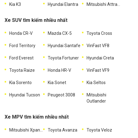
Kia K3
Hyundai Elantra
Mitsubishi Attrage
Xe SUV tìm kiếm nhiều nhất
Honda CR-V
Mazda CX-5
Toyota Cross
Ford Territory
Hyundai Santafe
VinFast VF8
Ford Everest
Toyota Fortuner
Hyundai Creta
Toyota Raize
Honda HR-V
VinFast VF9
Kia Sorento
Kia Sonet
Kia Seltos
Hyundai Tucson
Peugeot 3008
Mitsubishi
Outlander
Xe MPV tìm kiếm nhiều nhất
Mitsubishi Xpander
Toyota Avanza
Toyota Veloz