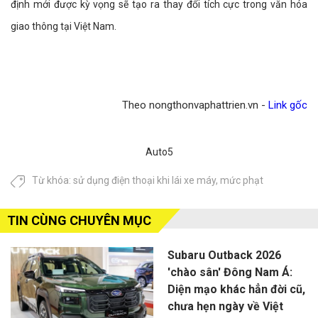
định mới được kỳ vọng sẽ tạo ra thay đổi tích cực trong văn hóa
giao thông tại Việt Nam.
Theo nongthonvaphattrien.vn -
Link gốc
Auto5
Từ khóa:
sử dụng điện thoại khi lái xe máy
,
mức phạt
TIN CÙNG CHUYÊN MỤC
Subaru Outback 2026
'chào sân' Đông Nam Á:
Diện mạo khác hẳn đời cũ,
chưa hẹn ngày về Việt