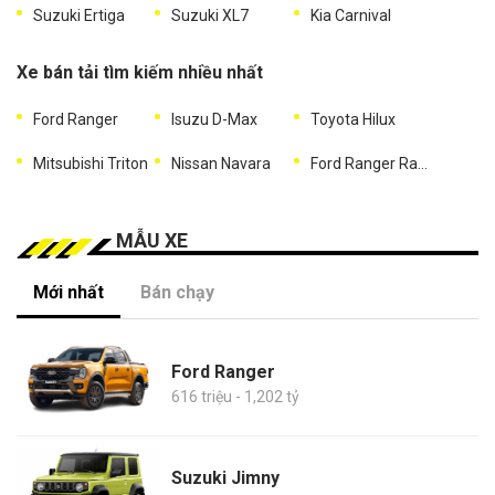
Suzuki Ertiga
Suzuki XL7
Kia Carnival
Xe bán tải tìm kiếm nhiều nhất
Ford Ranger
Isuzu D-Max
Toyota Hilux
Mitsubishi Triton
Nissan Navara
Ford Ranger Raptor
MẪU XE
Mới nhất
Bán chạy
Ford Ranger
616 triệu - 1,202 tỷ
Suzuki Jimny