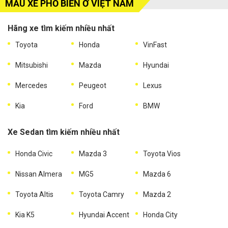
MẪU XE PHỔ BIẾN Ở VIỆT NAM
Hãng xe tìm kiếm nhiều nhất
Toyota
Honda
VinFast
Mitsubishi
Mazda
Hyundai
Mercedes
Peugeot
Lexus
Kia
Ford
BMW
Xe Sedan tìm kiếm nhiều nhất
Honda Civic
Mazda 3
Toyota Vios
Nissan Almera
MG5
Mazda 6
Toyota Altis
Toyota Camry
Mazda 2
Kia K5
Hyundai Accent
Honda City