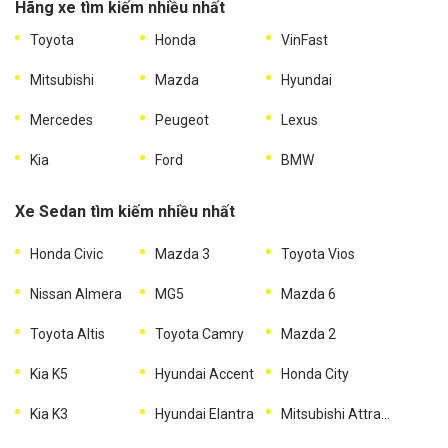
Hãng xe tìm kiếm nhiều nhất
Toyota
Honda
VinFast
Mitsubishi
Mazda
Hyundai
Mercedes
Peugeot
Lexus
Kia
Ford
BMW
Xe Sedan tìm kiếm nhiều nhất
Honda Civic
Mazda 3
Toyota Vios
Nissan Almera
MG5
Mazda 6
Toyota Altis
Toyota Camry
Mazda 2
Kia K5
Hyundai Accent
Honda City
Kia K3
Hyundai Elantra
Mitsubishi Attrage