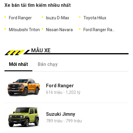
Xe bán tải tìm kiếm nhiều nhất
Ford Ranger
Isuzu D-Max
Toyota Hilux
Mitsubishi Triton
Nissan Navara
Ford Ranger Raptor
MẪU XE
Mới nhất
Bán chạy
Ford Ranger
616 triệu - 1,202 tỷ
Suzuki Jimny
789 triệu - 799 triệu