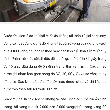
Bước đầu tiên là đo khí thải ở tốc độ không tải thấp. Ở giai đoạn này,
động cơ hoạt động ở chế độ không tải, với số vòng quay không vượt
quá 1.000 vòng/phút hoặc theo mức cao hơn nếu nhà sản xuất quy
định. Phần mềm đo sẽ bắt đầu đếm thời gian từ 0 đến 30 giây, trong
đó 15 giây đầu dùng để ổn định trạng thái vận hành. Các chỉ số
được ghi nhận bao gồm nồng độ CO, HC, CO₂, O₂ và số vòng quay
động cơ. Sau khi hoàn tất, đầu lấy mẫu được rút ra và chỉ tiếp tục
bước tiếp theo sau tối thiểu 30 giây.
Bước thứ hai là đo ở tốc độ không tải cao. Động cơ được giữ ổn định
trong dải vòng tua từ 2.000 đến 3.000 vòng/phút trong vòng 30