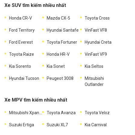
Xe SUV tìm kiếm nhiều nhất
Honda CR-V
Mazda CX-5
Toyota Cross
Ford Territory
Hyundai Santafe
VinFast VF8
Ford Everest
Toyota Fortuner
Hyundai Creta
Toyota Raize
Honda HR-V
VinFast VF9
Kia Sorento
Kia Sonet
Kia Seltos
Hyundai Tucson
Peugeot 3008
Mitsubishi
Outlander
Xe MPV tìm kiếm nhiều nhất
Mitsubishi Xpander
Toyota Avanza
Toyota Veloz
Suzuki Ertiga
Suzuki XL7
Kia Carnival