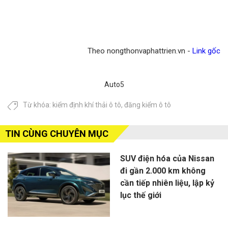
Theo nongthonvaphattrien.vn -
Link gốc
Auto5
Từ khóa:
kiểm định khí thải ô tô
,
đăng kiểm ô tô
TIN CÙNG CHUYÊN MỤC
SUV điện hóa của Nissan
đi gần 2.000 km không
cần tiếp nhiên liệu, lập kỷ
lục thế giới