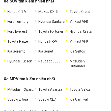
Xe SUV tìm kiếm nhiều nhất
Honda CR-V
Mazda CX-5
Toyota Cross
Ford Territory
Hyundai Santafe
VinFast VF8
Ford Everest
Toyota Fortuner
Hyundai Creta
Toyota Raize
Honda HR-V
VinFast VF9
Kia Sorento
Kia Sonet
Kia Seltos
Hyundai Tucson
Peugeot 3008
Mitsubishi
Outlander
Xe MPV tìm kiếm nhiều nhất
Mitsubishi Xpander
Toyota Avanza
Toyota Veloz
Suzuki Ertiga
Suzuki XL7
Kia Carnival