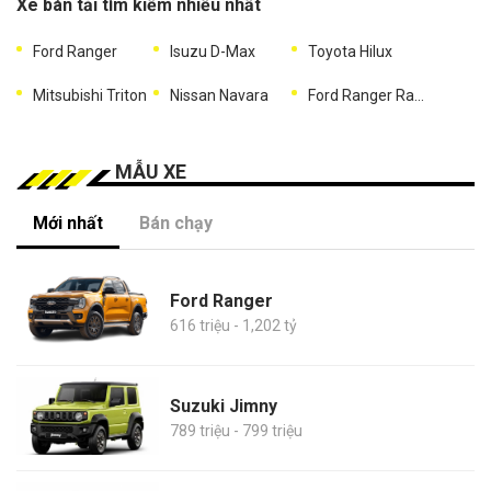
Xe bán tải tìm kiếm nhiều nhất
Ford Ranger
Isuzu D-Max
Toyota Hilux
Mitsubishi Triton
Nissan Navara
Ford Ranger Raptor
MẪU XE
Mới nhất
Bán chạy
Ford Ranger
616 triệu - 1,202 tỷ
Suzuki Jimny
789 triệu - 799 triệu