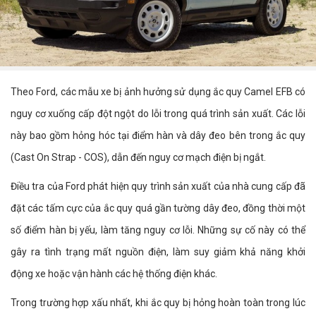
Theo Ford, các mẫu xe bị ảnh hưởng sử dụng ắc quy Camel EFB có
nguy cơ xuống cấp đột ngột do lỗi trong quá trình sản xuất. Các lỗi
này bao gồm hỏng hóc tại điểm hàn và dây đeo bên trong ắc quy
(Cast On Strap - COS), dẫn đến nguy cơ mạch điện bị ngắt.
Điều tra của Ford phát hiện quy trình sản xuất của nhà cung cấp đã
đặt các tấm cực của ắc quy quá gần tường dây đeo, đồng thời một
số điểm hàn bị yếu, làm tăng nguy cơ lỗi. Những sự cố này có thể
gây ra tình trạng mất nguồn điện, làm suy giảm khả năng khởi
động xe hoặc vận hành các hệ thống điện khác.
Trong trường hợp xấu nhất, khi ắc quy bị hỏng hoàn toàn trong lúc