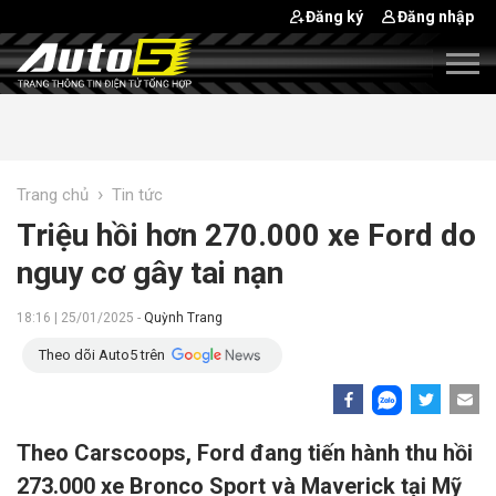
Đăng ký
Đăng nhập
›
Trang chủ
Tin tức
Triệu hồi hơn 270.000 xe Ford do
nguy cơ gây tai nạn
18:16 | 25/01/2025 -
Quỳnh Trang
Theo dõi Auto5 trên
Theo Carscoops, Ford đang tiến hành thu hồi
273.000 xe Bronco Sport và Maverick tại Mỹ