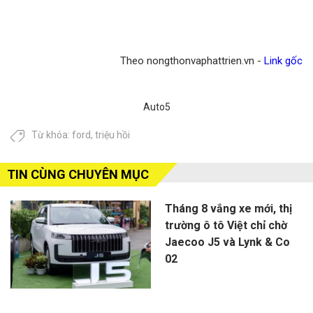
Theo nongthonvaphattrien.vn -
Link gốc
Auto5
Từ khóa:
ford
,
triệu hồi
TIN CÙNG CHUYÊN MỤC
Tháng 8 vắng xe mới, thị
trường ô tô Việt chỉ chờ
Jaecoo J5 và Lynk & Co
02