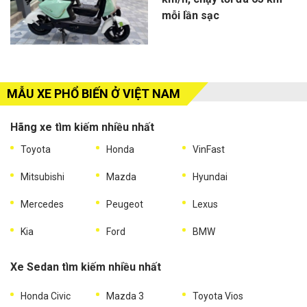
mỗi lần sạc
MẪU XE PHỔ BIẾN Ở VIỆT NAM
Hãng xe tìm kiếm nhiều nhất
Toyota
Honda
VinFast
Mitsubishi
Mazda
Hyundai
Mercedes
Peugeot
Lexus
Kia
Ford
BMW
Xe Sedan tìm kiếm nhiều nhất
Honda Civic
Mazda 3
Toyota Vios