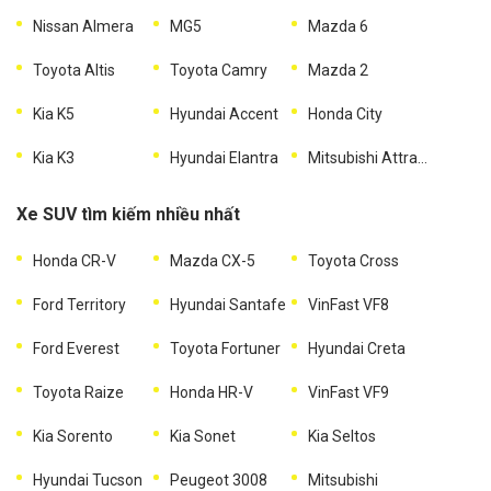
Nissan Almera
MG5
Mazda 6
Toyota Altis
Toyota Camry
Mazda 2
Kia K5
Hyundai Accent
Honda City
Kia K3
Hyundai Elantra
Mitsubishi Attrage
Xe SUV tìm kiếm nhiều nhất
Honda CR-V
Mazda CX-5
Toyota Cross
Ford Territory
Hyundai Santafe
VinFast VF8
Ford Everest
Toyota Fortuner
Hyundai Creta
Toyota Raize
Honda HR-V
VinFast VF9
Kia Sorento
Kia Sonet
Kia Seltos
Hyundai Tucson
Peugeot 3008
Mitsubishi