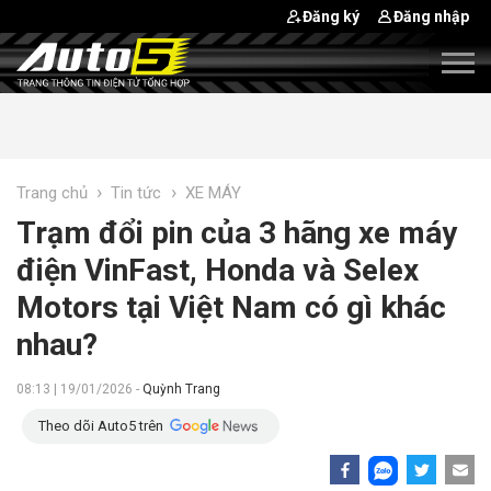
Đăng ký
Đăng nhập
›
›
Trang chủ
Tin tức
XE MÁY
Trạm đổi pin của 3 hãng xe máy
điện VinFast, Honda và Selex
Motors tại Việt Nam có gì khác
nhau?
08:13 | 19/01/2026 -
Quỳnh Trang
Theo dõi Auto5 trên