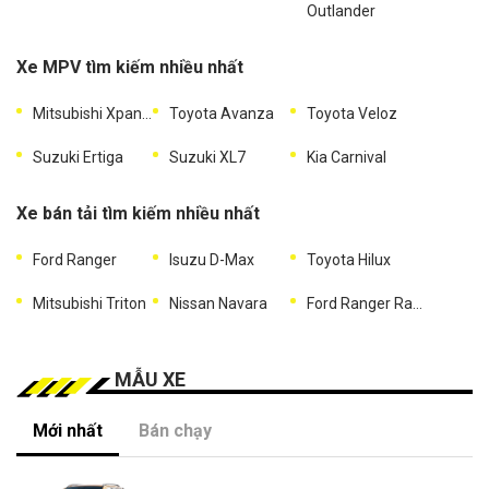
Outlander
Xe MPV tìm kiếm nhiều nhất
Mitsubishi Xpander
Toyota Avanza
Toyota Veloz
Suzuki Ertiga
Suzuki XL7
Kia Carnival
Xe bán tải tìm kiếm nhiều nhất
Ford Ranger
Isuzu D-Max
Toyota Hilux
Mitsubishi Triton
Nissan Navara
Ford Ranger Raptor
MẪU XE
Mới nhất
Bán chạy