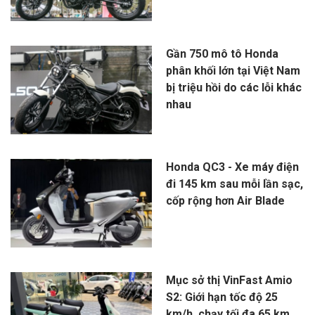
Gần 750 mô tô Honda
phân khối lớn tại Việt Nam
bị triệu hồi do các lỗi khác
nhau
Honda QC3 - Xe máy điện
đi 145 km sau mỗi lần sạc,
cốp rộng hơn Air Blade
Mục sở thị VinFast Amio
S2: Giới hạn tốc độ 25
km/h, chạy tối đa 65 km