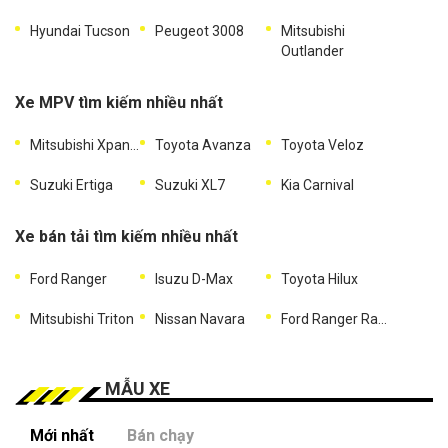
Hyundai Tucson
Peugeot 3008
Mitsubishi
Outlander
Xe MPV tìm kiếm nhiều nhất
Mitsubishi Xpander
Toyota Avanza
Toyota Veloz
Suzuki Ertiga
Suzuki XL7
Kia Carnival
Xe bán tải tìm kiếm nhiều nhất
Ford Ranger
Isuzu D-Max
Toyota Hilux
Mitsubishi Triton
Nissan Navara
Ford Ranger Raptor
MẪU XE
Mới nhất
Bán chạy