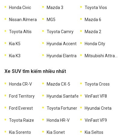
Honda Civic
Mazda 3
Toyota Vios
Nissan Almera
MG5
Mazda 6
Toyota Altis
Toyota Camry
Mazda 2
Kia K5
Hyundai Accent
Honda City
Kia K3
Hyundai Elantra
Mitsubishi Attrage
Xe SUV tìm kiếm nhiều nhất
Honda CR-V
Mazda CX-5
Toyota Cross
Ford Territory
Hyundai Santafe
VinFast VF8
Ford Everest
Toyota Fortuner
Hyundai Creta
Toyota Raize
Honda HR-V
VinFast VF9
Kia Sorento
Kia Sonet
Kia Seltos