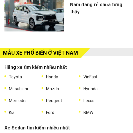
Nam đang rẻ chưa từng
thấy
MẪU XE PHỔ BIẾN Ở VIỆT NAM
Hãng xe tìm kiếm nhiều nhất
Toyota
Honda
VinFast
Mitsubishi
Mazda
Hyundai
Mercedes
Peugeot
Lexus
Kia
Ford
BMW
Xe Sedan tìm kiếm nhiều nhất