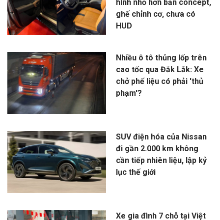
hình nhỏ hơn bản concept,
ghế chỉnh cơ, chưa có
HUD
Nhiều ô tô thủng lốp trên
cao tốc qua Đắk Lắk: Xe
chở phế liệu có phải 'thủ
phạm'?
SUV điện hóa của Nissan
đi gần 2.000 km không
cần tiếp nhiên liệu, lập kỷ
lục thế giới
Xe gia đình 7 chỗ tại Việt