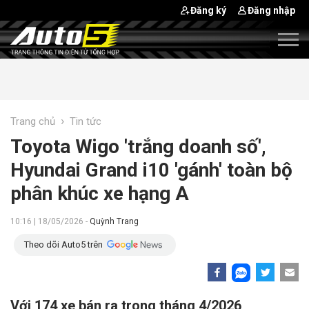
Đăng ký
Đăng nhập
›
Trang chủ
Tin tức
Toyota Wigo 'trắng doanh số',
Hyundai Grand i10 'gánh' toàn bộ
phân khúc xe hạng A
10:16 | 18/05/2026 -
Quỳnh Trang
Theo dõi Auto5 trên
Với 174 xe bán ra trong tháng 4/2026,