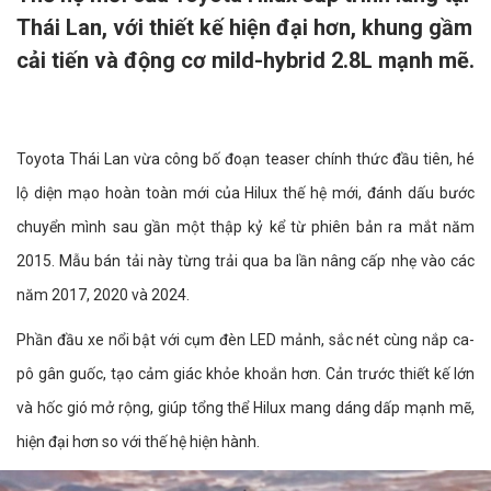
Thái Lan, với thiết kế hiện đại hơn, khung gầm
cải tiến và động cơ mild-hybrid 2.8L mạnh mẽ.
Toyota Thái Lan vừa công bố đoạn teaser chính thức đầu tiên, hé
lộ diện mạo hoàn toàn mới của Hilux thế hệ mới, đánh dấu bước
chuyển mình sau gần một thập kỷ kể từ phiên bản ra mắt năm
2015. Mẫu bán tải này từng trải qua ba lần nâng cấp nhẹ vào các
năm 2017, 2020 và 2024.
Phần đầu xe nổi bật với cụm đèn LED mảnh, sắc nét cùng nắp ca-
pô gân guốc, tạo cảm giác khỏe khoắn hơn. Cản trước thiết kế lớn
và hốc gió mở rộng, giúp tổng thể Hilux mang dáng dấp mạnh mẽ,
hiện đại hơn so với thế hệ hiện hành.