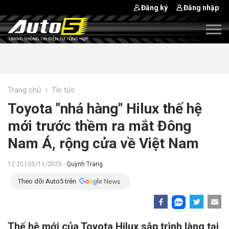
Đăng ký
Đăng nhập
›
Trang chủ
Tin tức
Toyota "nhá hàng" Hilux thế hệ
mới trước thềm ra mắt Đông
Nam Á, rộng cửa về Việt Nam
12:20 | 05/11/2025 -
Quỳnh Trang
Theo dõi Auto5 trên
Thế hệ mới của Toyota Hilux sắp trình làng tại