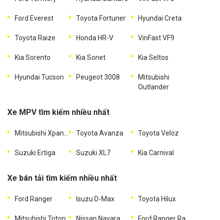
Ford Everest
Toyota Fortuner
Hyundai Creta
Toyota Raize
Honda HR-V
VinFast VF9
Kia Sorento
Kia Sonet
Kia Seltos
Hyundai Tucson
Peugeot 3008
Mitsubishi
Outlander
Xe MPV tìm kiếm nhiều nhất
Mitsubishi Xpander
Toyota Avanza
Toyota Veloz
Suzuki Ertiga
Suzuki XL7
Kia Carnival
Xe bán tải tìm kiếm nhiều nhất
Ford Ranger
Isuzu D-Max
Toyota Hilux
Mitsubishi Triton
Nissan Navara
Ford Ranger Raptor