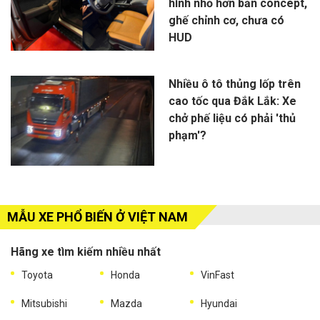
hình nhỏ hơn bản concept,
ghế chỉnh cơ, chưa có
HUD
Nhiều ô tô thủng lốp trên
cao tốc qua Đắk Lắk: Xe
chở phế liệu có phải 'thủ
phạm'?
MẪU XE PHỔ BIẾN Ở VIỆT NAM
Hãng xe tìm kiếm nhiều nhất
Toyota
Honda
VinFast
Mitsubishi
Mazda
Hyundai