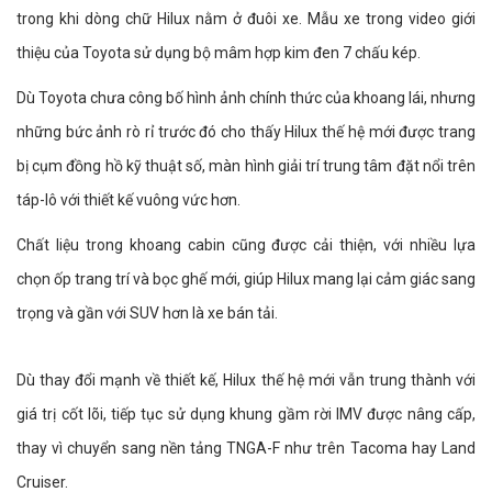
trong khi dòng chữ Hilux nằm ở đuôi xe. Mẫu xe trong video giới
thiệu của Toyota sử dụng bộ mâm hợp kim đen 7 chấu kép.
Dù Toyota chưa công bố hình ảnh chính thức của khoang lái, nhưng
những bức ảnh rò rỉ trước đó cho thấy Hilux thế hệ mới được trang
bị cụm đồng hồ kỹ thuật số, màn hình giải trí trung tâm đặt nổi trên
táp-lô với thiết kế vuông vức hơn.
Chất liệu trong khoang cabin cũng được cải thiện, với nhiều lựa
chọn ốp trang trí và bọc ghế mới, giúp Hilux mang lại cảm giác sang
trọng và gần với SUV hơn là xe bán tải.
Dù thay đổi mạnh về thiết kế, Hilux thế hệ mới vẫn trung thành với
giá trị cốt lõi, tiếp tục sử dụng khung gầm rời IMV được nâng cấp,
thay vì chuyển sang nền tảng TNGA-F như trên Tacoma hay Land
Cruiser.