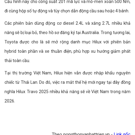
Cấu hình này cho công suất 201 mã lực và mô-men xoắn 500 Nm,
đi cùng hộp số tự động và tùy chọn dẫn động cầu sau hoặc 4 bánh.
Các phiên bản dùng động cơ diesel 2.4L và xăng 2.7L nhiều khả
năng sẽ bị loại bỏ, theo hồ sơ đăng ký tại Australia. Trong tương lai,
Toyota được cho là sẽ mở rộng danh mục Hilux với phiên bản
hybrid toàn phần và xe thuần điện, phù hợp xu hướng giảm phát
thải toàn cầu.
Tại thị trường Việt Nam, Hilux hiện vẫn được nhập khẩu nguyên
chiếc từ Thái Lan. Do đó, việc ra mắt thế hệ mới ngay tại đây đồng
nghĩa Hilux Travo 2025 nhiều khả năng sẽ về Việt Nam trong năm
2026.
Theo nongthonvaphattrien.vn -
Link gốc