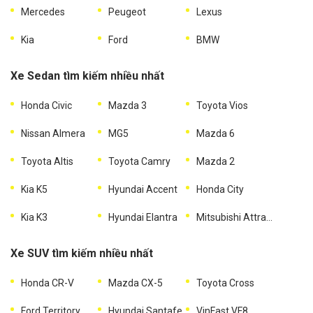
Mercedes
Peugeot
Lexus
Kia
Ford
BMW
Xe Sedan tìm kiếm nhiều nhất
Honda Civic
Mazda 3
Toyota Vios
Nissan Almera
MG5
Mazda 6
Toyota Altis
Toyota Camry
Mazda 2
Kia K5
Hyundai Accent
Honda City
Kia K3
Hyundai Elantra
Mitsubishi Attrage
Xe SUV tìm kiếm nhiều nhất
Honda CR-V
Mazda CX-5
Toyota Cross
Ford Territory
Hyundai Santafe
VinFast VF8