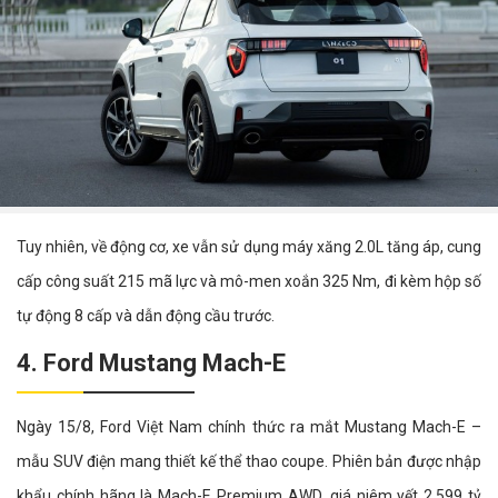
Tuy nhiên, về động cơ, xe vẫn sử dụng máy xăng 2.0L tăng áp, cung
cấp công suất 215 mã lực và mô-men xoắn 325 Nm, đi kèm hộp số
tự động 8 cấp và dẫn động cầu trước.
4. Ford Mustang Mach-E
Ngày 15/8, Ford Việt Nam chính thức ra mắt Mustang Mach-E –
mẫu SUV điện mang thiết kế thể thao coupe. Phiên bản được nhập
khẩu chính hãng là Mach-E Premium AWD, giá niêm yết 2,599 tỷ