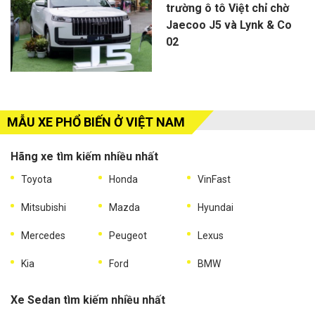
trường ô tô Việt chỉ chờ
Jaecoo J5 và Lynk & Co
02
MẪU XE PHỔ BIẾN Ở VIỆT NAM
Hãng xe tìm kiếm nhiều nhất
Toyota
Honda
VinFast
Mitsubishi
Mazda
Hyundai
Mercedes
Peugeot
Lexus
Kia
Ford
BMW
Xe Sedan tìm kiếm nhiều nhất