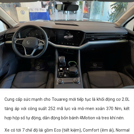
Cung cấp sức mạnh cho Touareg mới tiếp tục là khối động cơ 2.0L
tăng áp với công suất 252 mã lực và mô-men xoắn 370 Nm, kết
hợp hộp số tự động, dẫn động bốn bánh 4Motion và treo khí nén.
Xe có tới 7 chế độ lái gồm Eco (tiết kiệm), Comfort (êm ái), Normal