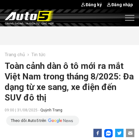
Đăng ký
Đăng nhập
›
Trang chủ
Tin tức
Toàn cảnh dàn ô tô mới ra mắt
Việt Nam trong tháng 8/2025: Đa
dạng từ xe sang, xe điện đến
SUV đô thị
09:00 | 31/08/2025 -
Quỳnh Trang
Theo dõi Auto5 trên