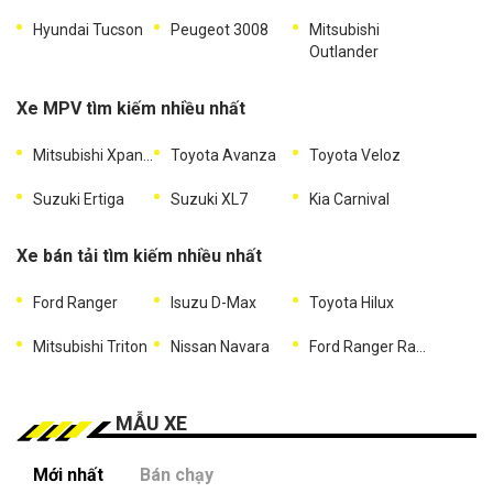
Hyundai Tucson
Peugeot 3008
Mitsubishi
Outlander
Xe MPV tìm kiếm nhiều nhất
Mitsubishi Xpander
Toyota Avanza
Toyota Veloz
Suzuki Ertiga
Suzuki XL7
Kia Carnival
Xe bán tải tìm kiếm nhiều nhất
Ford Ranger
Isuzu D-Max
Toyota Hilux
Mitsubishi Triton
Nissan Navara
Ford Ranger Raptor
MẪU XE
Mới nhất
Bán chạy