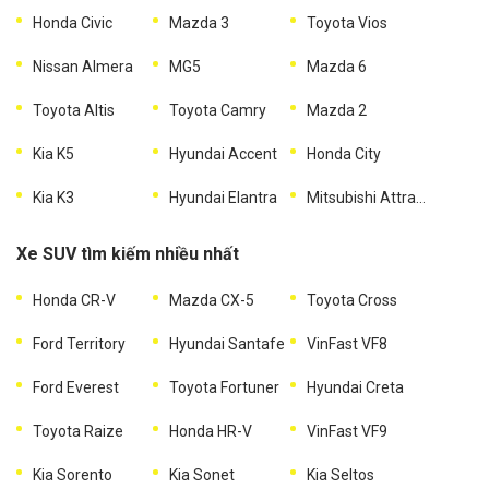
Honda Civic
Mazda 3
Toyota Vios
Nissan Almera
MG5
Mazda 6
Toyota Altis
Toyota Camry
Mazda 2
Kia K5
Hyundai Accent
Honda City
Kia K3
Hyundai Elantra
Mitsubishi Attrage
Xe SUV tìm kiếm nhiều nhất
Honda CR-V
Mazda CX-5
Toyota Cross
Ford Territory
Hyundai Santafe
VinFast VF8
Ford Everest
Toyota Fortuner
Hyundai Creta
Toyota Raize
Honda HR-V
VinFast VF9
Kia Sorento
Kia Sonet
Kia Seltos