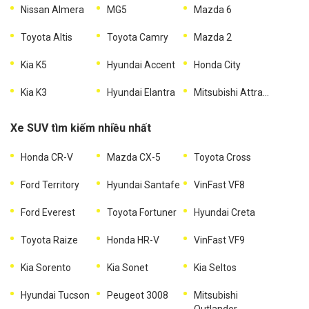
Nissan Almera
MG5
Mazda 6
Toyota Altis
Toyota Camry
Mazda 2
Kia K5
Hyundai Accent
Honda City
Kia K3
Hyundai Elantra
Mitsubishi Attrage
Xe SUV tìm kiếm nhiều nhất
Honda CR-V
Mazda CX-5
Toyota Cross
Ford Territory
Hyundai Santafe
VinFast VF8
Ford Everest
Toyota Fortuner
Hyundai Creta
Toyota Raize
Honda HR-V
VinFast VF9
Kia Sorento
Kia Sonet
Kia Seltos
Hyundai Tucson
Peugeot 3008
Mitsubishi