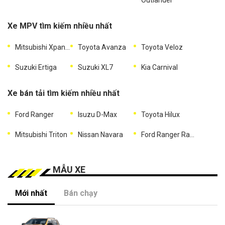
Outlander
Xe MPV tìm kiếm nhiều nhất
Mitsubishi Xpander
Toyota Avanza
Toyota Veloz
Suzuki Ertiga
Suzuki XL7
Kia Carnival
Xe bán tải tìm kiếm nhiều nhất
Ford Ranger
Isuzu D-Max
Toyota Hilux
Mitsubishi Triton
Nissan Navara
Ford Ranger Raptor
MẪU XE
Mới nhất
Bán chạy