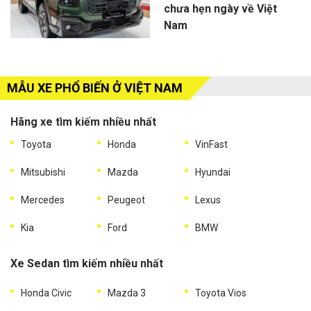
chưa hẹn ngày về Việt
Nam
MẪU XE PHỔ BIẾN Ở VIỆT NAM
Hãng xe tìm kiếm nhiều nhất
Toyota
Honda
VinFast
Mitsubishi
Mazda
Hyundai
Mercedes
Peugeot
Lexus
Kia
Ford
BMW
Xe Sedan tìm kiếm nhiều nhất
Honda Civic
Mazda 3
Toyota Vios