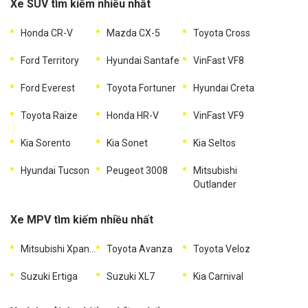
Xe SUV tìm kiếm nhiều nhất
Honda CR-V
Mazda CX-5
Toyota Cross
Ford Territory
Hyundai Santafe
VinFast VF8
Ford Everest
Toyota Fortuner
Hyundai Creta
Toyota Raize
Honda HR-V
VinFast VF9
Kia Sorento
Kia Sonet
Kia Seltos
Hyundai Tucson
Peugeot 3008
Mitsubishi
Outlander
Xe MPV tìm kiếm nhiều nhất
Mitsubishi Xpander
Toyota Avanza
Toyota Veloz
Suzuki Ertiga
Suzuki XL7
Kia Carnival