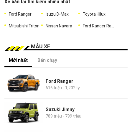
Xe bán tải tìm kiếm nhiều nhất
Ford Ranger
Isuzu D-Max
Toyota Hilux
Mitsubishi Triton
Nissan Navara
Ford Ranger Raptor
MẪU XE
Mới nhất
Bán chạy
Ford Ranger
616 triệu - 1,202 tỷ
Suzuki Jimny
789 triệu - 799 triệu