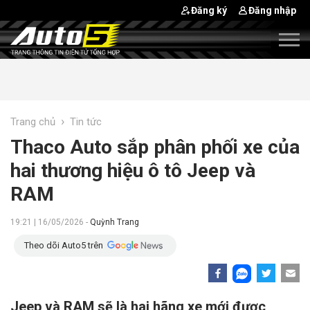
Đăng ký
Đăng nhập
›
Trang chủ
Tin tức
Thaco Auto sắp phân phối xe của
hai thương hiệu ô tô Jeep và
RAM
19:21 | 16/05/2026 -
Quỳnh Trang
Theo dõi Auto5 trên
Jeep và RAM sẽ là hai hãng xe mới được