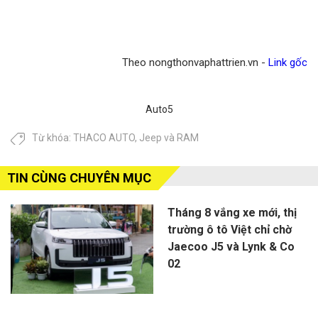
Theo nongthonvaphattrien.vn -
Link gốc
Auto5
Từ khóa:
THACO AUTO
,
Jeep và RAM
TIN CÙNG CHUYÊN MỤC
Tháng 8 vắng xe mới, thị
trường ô tô Việt chỉ chờ
Jaecoo J5 và Lynk & Co
02