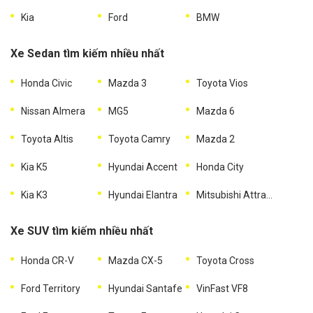
Kia
Ford
BMW
Xe Sedan tìm kiếm nhiều nhất
Honda Civic
Mazda 3
Toyota Vios
Nissan Almera
MG5
Mazda 6
Toyota Altis
Toyota Camry
Mazda 2
Kia K5
Hyundai Accent
Honda City
Kia K3
Hyundai Elantra
Mitsubishi Attrage
Xe SUV tìm kiếm nhiều nhất
Honda CR-V
Mazda CX-5
Toyota Cross
Ford Territory
Hyundai Santafe
VinFast VF8