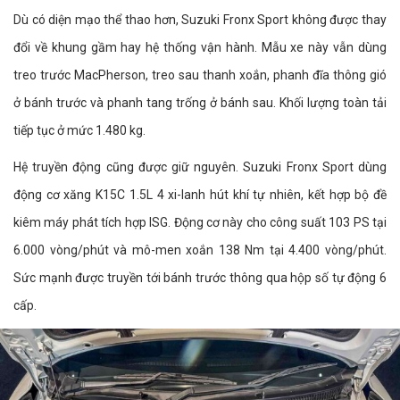
Dù có diện mạo thể thao hơn, Suzuki Fronx Sport không được thay
đổi về khung gầm hay hệ thống vận hành. Mẫu xe này vẫn dùng
treo trước MacPherson, treo sau thanh xoắn, phanh đĩa thông gió
ở bánh trước và phanh tang trống ở bánh sau. Khối lượng toàn tải
tiếp tục ở mức 1.480 kg.
Hệ truyền động cũng được giữ nguyên. Suzuki Fronx Sport dùng
động cơ xăng K15C 1.5L 4 xi-lanh hút khí tự nhiên, kết hợp bộ đề
kiêm máy phát tích hợp ISG. Động cơ này cho công suất 103 PS tại
6.000 vòng/phút và mô-men xoắn 138 Nm tại 4.400 vòng/phút.
Sức mạnh được truyền tới bánh trước thông qua hộp số tự động 6
cấp.