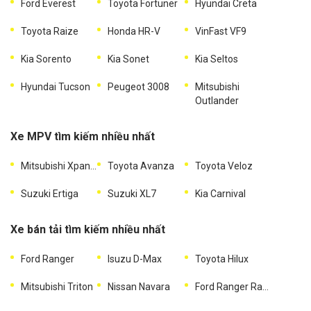
Ford Everest
Toyota Fortuner
Hyundai Creta
Toyota Raize
Honda HR-V
VinFast VF9
Kia Sorento
Kia Sonet
Kia Seltos
Hyundai Tucson
Peugeot 3008
Mitsubishi
Outlander
Xe MPV tìm kiếm nhiều nhất
Mitsubishi Xpander
Toyota Avanza
Toyota Veloz
Suzuki Ertiga
Suzuki XL7
Kia Carnival
Xe bán tải tìm kiếm nhiều nhất
Ford Ranger
Isuzu D-Max
Toyota Hilux
Mitsubishi Triton
Nissan Navara
Ford Ranger Raptor