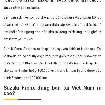
hỗ trợ chuyển làn, cảnh báo lệch làn, hỗ trợ ngăn lệch làn, hỗ trợ giữ
làn và cảnh báo xe lắc lư.
Bên cạnh đó, xe còn có chống bó cứng phanh ABS, phân bổ lực
phanh điện tử EBD, hỗ trợ phanh khẩn cấp BA, cân bằng điện tử, hỗ
trợ khởi hành ngang dốc, đèn pha tự động thích ứng, móc ghế trẻ
em Isofix và 6 túi khí.
Suzuki Fronx Sport được nhập khẩu nguyên chiếc từ Indonesia. Tại
Malaysia, xe có hai tùy chọn màu sơn gồm trắng Pearl Snow White
phối đen Cool Black và đen Cool Black. Chế độ bảo hành áp dụng
cho xe là 3 năm hoặc 100.000 km, trong khi pin hybrid được bảo
hành 5 năm hoặc 100.000 km.
Suzuki Fronx đang bán tại Việt Nam ra
sao?