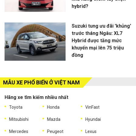
hybrid?
Suzuki tung ưu đãi 'khủng'
trước tháng Ngâu: XL7
Hybrid được tăng mức
khuyến mại lên 75 triệu
đồng
MẪU XE PHỔ BIẾN Ở VIỆT NAM
Hãng xe tìm kiếm nhiều nhất
Toyota
Honda
VinFast
Mitsubishi
Mazda
Hyundai
Mercedes
Peugeot
Lexus