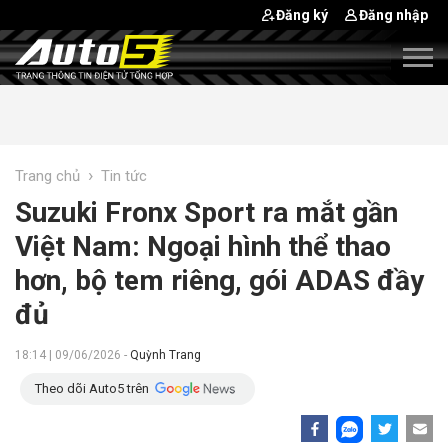
Đăng ký
Đăng nhập
›
Trang chủ
Tin tức
Suzuki Fronx Sport ra mắt gần
Việt Nam: Ngoại hình thể thao
hơn, bộ tem riêng, gói ADAS đầy
đủ
18:14 | 09/06/2026 -
Quỳnh Trang
Theo dõi Auto5 trên