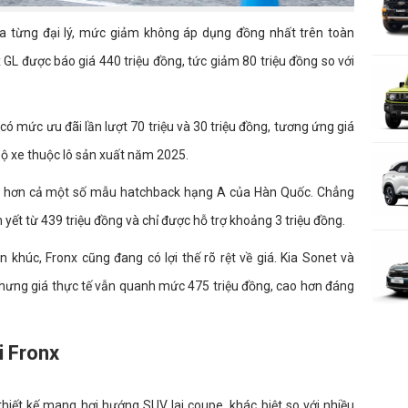
của từng đại lý, mức giảm không áp dụng đồng nhất trên toàn
 GL được báo giá 440 triệu đồng, tức giảm 80 triệu đồng so với
có mức ưu đãi lần lượt 70 triệu và 30 triệu đồng, tương ứng giá
 bộ xe thuộc lô sản xuất năm 2025.
ấp hơn cả một số mẫu hatchback hạng A của Hàn Quốc. Chẳng
yết từ 439 triệu đồng và chỉ được hỗ trợ khoảng 3 triệu đồng.
húc, Fronx cũng đang có lợi thế rõ rệt về giá. Kia Sonet và
nhưng giá thực tế vẫn quanh mức 475 triệu đồng, cao hơn đáng
i Fronx
hiết kế mang hơi hướng SUV lai coupe, khác biệt so với nhiều