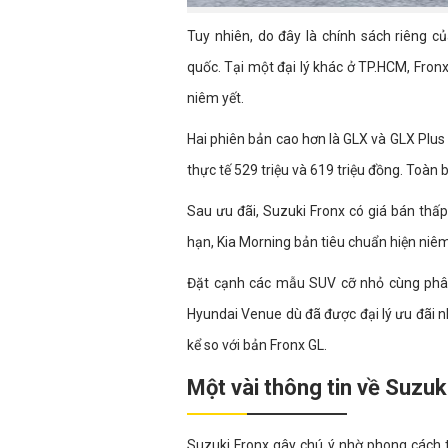
Tuy nhiên, do đây là chính sách riêng 
quốc. Tại một đại lý khác ở TP.HCM, Fronx
niêm yết.
Hai phiên bản cao hơn là GLX và GLX Plus 
thực tế 529 triệu và 619 triệu đồng. Toàn
Sau ưu đãi, Suzuki Fronx có giá bán th
hạn, Kia Morning bản tiêu chuẩn hiện niêm 
Đặt cạnh các mẫu SUV cỡ nhỏ cùng phân k
Hyundai Venue dù đã được đại lý ưu đãi 
kể so với bản Fronx GL.
Một vài thông tin về Suzuk
Suzuki Fronx gây chú ý nhờ phong cách t