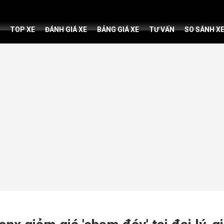
TOP XE
ĐÁNH GIÁ XE
BẢNG GIÁ XE
TƯ VẤN
SO SÁNH X