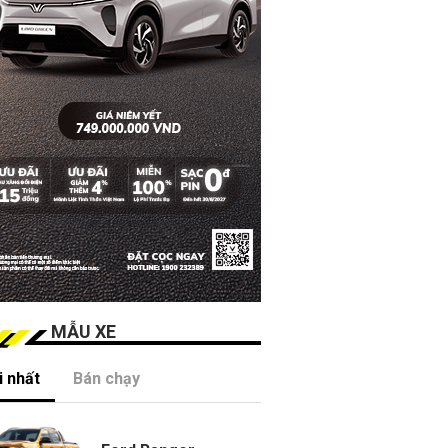
MẪU XE
 nhất
Bán chạy