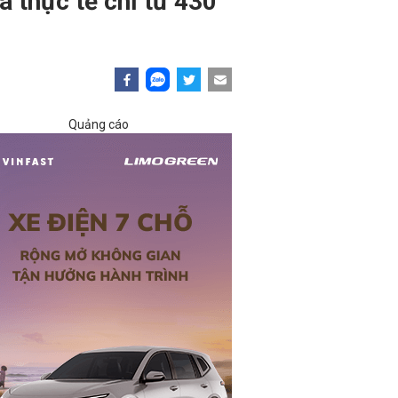
á thực tế chỉ từ 430
Quảng cáo