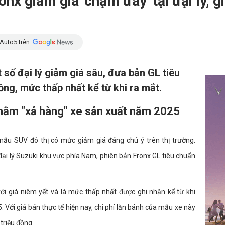
nx giảm giá 'chạm đáy' tại đại lý, gi
Auto5 trên
số đại lý giảm giá sâu, đưa bản GL tiêu
ng, mức thấp nhất kể từ khi ra mắt.
nhằm "xả hàng" xe sản xuất năm 2025
ẫu SUV đô thị có mức giảm giá đáng chú ý trên thị trường.
đại lý Suzuki khu vực phía Nam, phiên bản Fronx GL tiêu chuẩn
ới giá niêm yết và là mức thấp nhất được ghi nhận kể từ khi
 Với giá bán thực tế hiện nay, chi phí lăn bánh của mẫu xe này
triệu đồng.