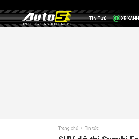
TIN TỨC
XE XANH
›
Trang chủ
Tin tức