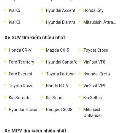
Kia K5
Hyundai Accent
Honda City
Kia K3
Hyundai Elantra
Mitsubishi Attrage
Xe SUV tìm kiếm nhiều nhất
Honda CR-V
Mazda CX-5
Toyota Cross
Ford Territory
Hyundai Santafe
VinFast VF8
Ford Everest
Toyota Fortuner
Hyundai Creta
Toyota Raize
Honda HR-V
VinFast VF9
Kia Sorento
Kia Sonet
Kia Seltos
Hyundai Tucson
Peugeot 3008
Mitsubishi
Outlander
Xe MPV tìm kiếm nhiều nhất