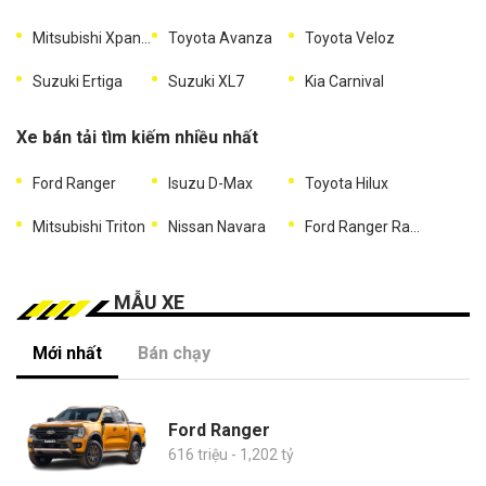
Mitsubishi Xpander
Toyota Avanza
Toyota Veloz
Suzuki Ertiga
Suzuki XL7
Kia Carnival
Xe bán tải tìm kiếm nhiều nhất
Ford Ranger
Isuzu D-Max
Toyota Hilux
Mitsubishi Triton
Nissan Navara
Ford Ranger Raptor
MẪU XE
Mới nhất
Bán chạy
Ford Ranger
616 triệu - 1,202 tỷ