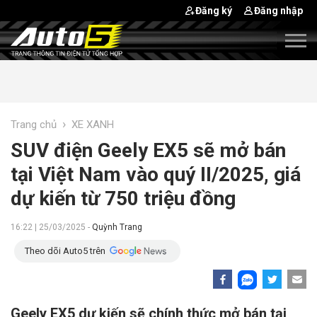
Đăng ký
Đăng nhập
›
Trang chủ
XE XANH
SUV điện Geely EX5 sẽ mở bán
tại Việt Nam vào quý II/2025, giá
dự kiến từ 750 triệu đồng
16:22 | 25/03/2025 -
Quỳnh Trang
Theo dõi Auto5 trên
Geely EX5 dự kiến sẽ chính thức mở bán tại