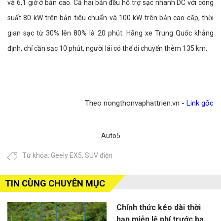
và 6,1 giờ ở bản cao. Cả hai bản đều hỗ trợ sạc nhanh DC với công
suất 80 kW trên bản tiêu chuẩn và 100 kW trên bản cao cấp, thời
gian sạc từ 30% lên 80% là 20 phút. Hãng xe Trung Quốc khẳng
định, chỉ cần sạc 10 phút, người lái có thể di chuyển thêm 135 km.
Theo nongthonvaphattrien.vn -
Link gốc
Auto5
Từ khóa:
Geely EX5
,
SUV điện
TIN CÙNG CHUYÊN MỤC
Chính thức kéo dài thời
hạn miễn lệ phí trước bạ