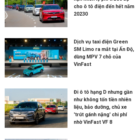
cho ô tô điện đến hết năm
20230
Dịch vụ taxi điện Green
SM Limo ra mắt tại Ấn Độ,
dùng MPV 7 chỗ của
VinFast
Đi ô tô hạng D nhưng gần
như không tốn tiền nhiên
liệu, bảo dưỡng, chủ xe
'trút gánh nặng' chi phí
nhờ VinFast VF 8