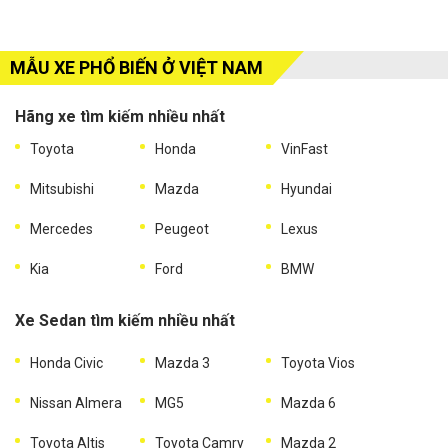
MẪU XE PHỔ BIẾN Ở VIỆT NAM
Hãng xe tìm kiếm nhiều nhất
Toyota
Honda
VinFast
Mitsubishi
Mazda
Hyundai
Mercedes
Peugeot
Lexus
Kia
Ford
BMW
Xe Sedan tìm kiếm nhiều nhất
Honda Civic
Mazda 3
Toyota Vios
Nissan Almera
MG5
Mazda 6
Toyota Altis
Toyota Camry
Mazda 2