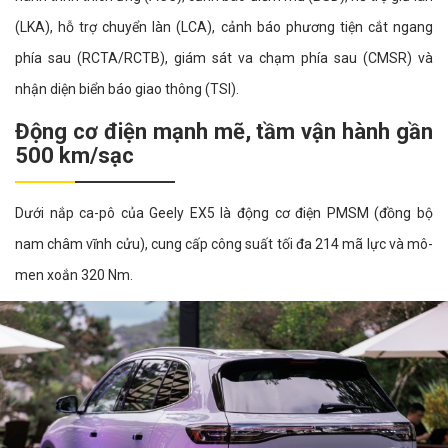
(LKA), hỗ trợ chuyển làn (LCA), cảnh báo phương tiện cắt ngang
phía sau (RCTA/RCTB), giám sát va chạm phía sau (CMSR) và
nhận diện biển báo giao thông (TSI).
Động cơ điện mạnh mẽ, tầm vận hành gần
500 km/sạc
Dưới nắp ca-pô của Geely EX5 là động cơ điện PMSM (đồng bộ
nam châm vĩnh cửu), cung cấp công suất tối đa 214 mã lực và mô-
men xoắn 320 Nm.