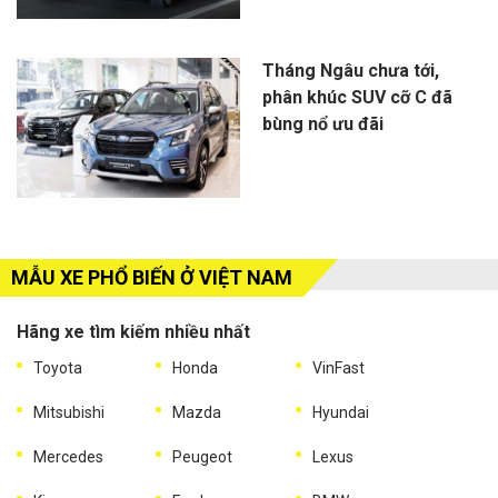
Tháng Ngâu chưa tới,
phân khúc SUV cỡ C đã
bùng nổ ưu đãi
MẪU XE PHỔ BIẾN Ở VIỆT NAM
Hãng xe tìm kiếm nhiều nhất
Toyota
Honda
VinFast
Mitsubishi
Mazda
Hyundai
Mercedes
Peugeot
Lexus