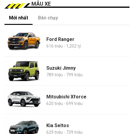
MẪU XE
Mới nhất
Bán chạy
Ford Ranger
616 triệu - 1,202 tỷ
Suzuki Jimny
789 triệu - 799 triệu
Mitsubishi Xforce
620 triệu - 699 triệu
Kia Seltos
629 triệu - 739 triệu