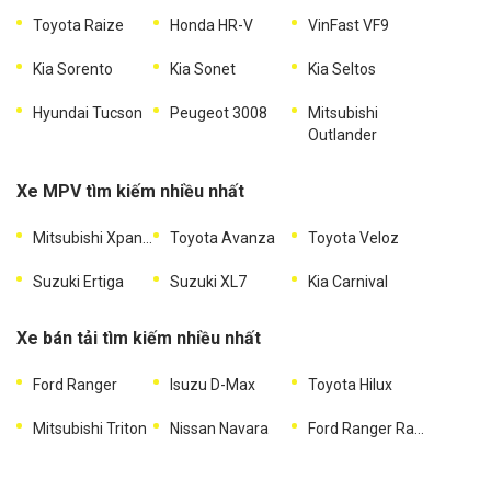
Toyota Raize
Honda HR-V
VinFast VF9
Kia Sorento
Kia Sonet
Kia Seltos
Hyundai Tucson
Peugeot 3008
Mitsubishi
Outlander
Xe MPV tìm kiếm nhiều nhất
Mitsubishi Xpander
Toyota Avanza
Toyota Veloz
Suzuki Ertiga
Suzuki XL7
Kia Carnival
Xe bán tải tìm kiếm nhiều nhất
Ford Ranger
Isuzu D-Max
Toyota Hilux
Mitsubishi Triton
Nissan Navara
Ford Ranger Raptor