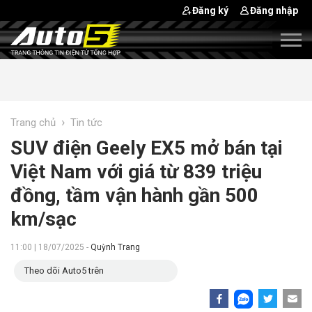
Đăng ký
Đăng nhập
›
Trang chủ
Tin tức
SUV điện Geely EX5 mở bán tại
Việt Nam với giá từ 839 triệu
đồng, tầm vận hành gần 500
km/sạc
11:00 | 18/07/2025 -
Quỳnh Trang
Theo dõi Auto5 trên