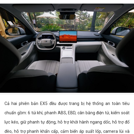
Cả hai phiên bản EX5 đều được trang bị hệ thống an toàn tiêu
chuẩn gồm: 6 túi khí, phanh ABS, EBD, cân bằng điện tử, kiểm soát
lực kéo, giữ phanh tự động, hỗ trợ khởi hành ngang dốc, hỗ trợ đổ
đèo, hỗ trợ phanh khẩn cấp, cảm biến áp suất lốp, camera lùi và