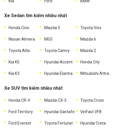
Kia
Ford
BMW
Xe Sedan tìm kiếm nhiều nhất
Honda Civic
Mazda 3
Toyota Vios
Nissan Almera
MG5
Mazda 6
Toyota Altis
Toyota Camry
Mazda 2
Kia K5
Hyundai Accent
Honda City
Kia K3
Hyundai Elantra
Mitsubishi Attrage
Xe SUV tìm kiếm nhiều nhất
Honda CR-V
Mazda CX-5
Toyota Cross
Ford Territory
Hyundai Santafe
VinFast VF8
Ford Everest
Toyota Fortuner
Hyundai Creta