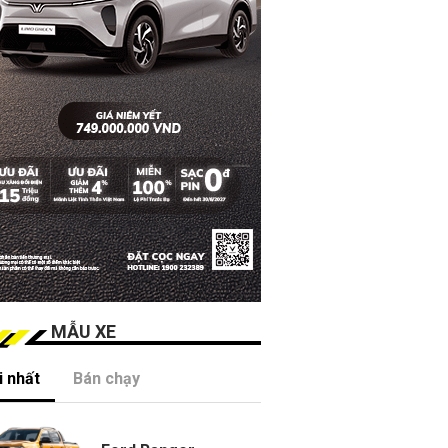
MẪU XE
 nhất
Bán chạy