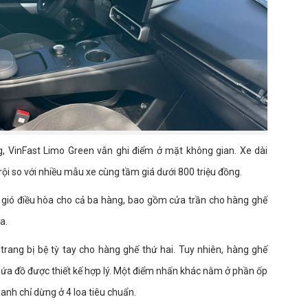
 VinFast Limo Green vẫn ghi điểm ở mặt không gian. Xe dài
ội so với nhiều mẫu xe cùng tầm giá dưới 800 triệu đồng.
a gió điều hòa cho cả ba hàng, bao gồm cửa trần cho hàng ghế
a.
a trang bị bệ tỳ tay cho hàng ghế thứ hai. Tuy nhiên, hàng ghế
chứa đồ được thiết kế hợp lý. Một điểm nhấn khác nằm ở phần ốp
anh chỉ dừng ở 4 loa tiêu chuẩn.