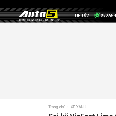
TIN TỨC
XE XANH
›
Trang chủ
XE XANH