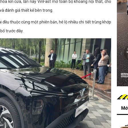
 khóa kín cửa, lần này VinFast mở toàn bộ khoang nội thất, cho
và đánh giá thiết kế bên trong.
 đều thuộc cùng một phiên bản, hé lộ nhiều chi tiết trùng khớp
bố trước đây.
Mới