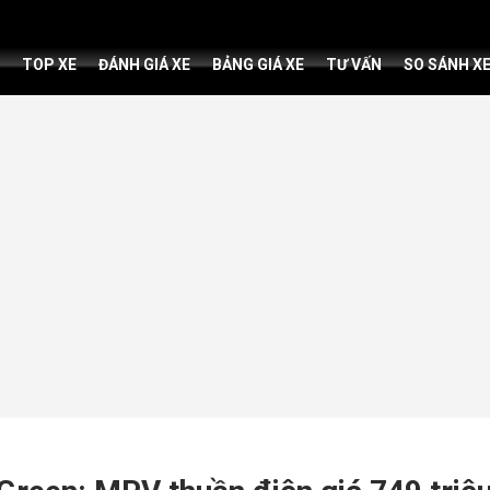
TOP XE
ĐÁNH GIÁ XE
BẢNG GIÁ XE
TƯ VẤN
SO SÁNH X