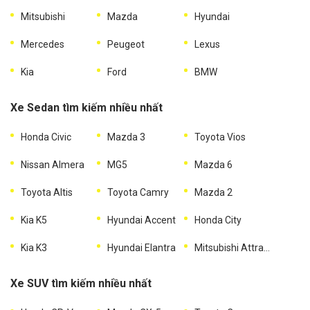
Mitsubishi
Mazda
Hyundai
Mercedes
Peugeot
Lexus
Kia
Ford
BMW
Xe Sedan tìm kiếm nhiều nhất
Honda Civic
Mazda 3
Toyota Vios
Nissan Almera
MG5
Mazda 6
Toyota Altis
Toyota Camry
Mazda 2
Kia K5
Hyundai Accent
Honda City
Kia K3
Hyundai Elantra
Mitsubishi Attrage
Xe SUV tìm kiếm nhiều nhất