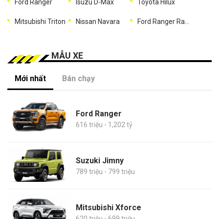
Ford Ranger
Isuzu D-Max
Toyota Hilux
Mitsubishi Triton
Nissan Navara
Ford Ranger Raptor
MẪU XE
Mới nhất
Bán chạy
Ford Ranger
616 triệu - 1,202 tỷ
Suzuki Jimny
789 triệu - 799 triệu
Mitsubishi Xforce
620 triệu - 699 triệu