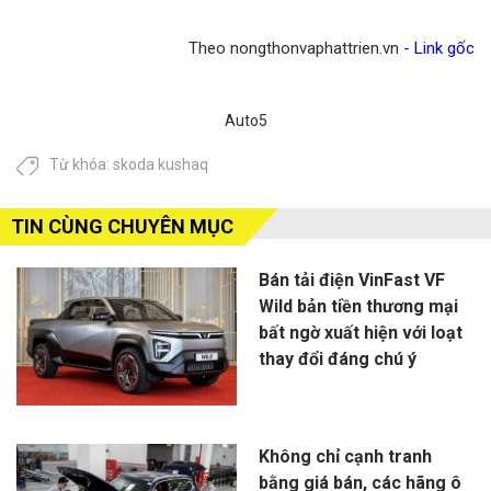
Theo nongthonvaphattrien.vn -
Link gốc
Auto5
Từ khóa:
skoda kushaq
TIN CÙNG CHUYÊN MỤC
Bán tải điện VinFast VF
Wild bản tiền thương mại
bất ngờ xuất hiện với loạt
thay đổi đáng chú ý
Không chỉ cạnh tranh
bằng giá bán, các hãng ô