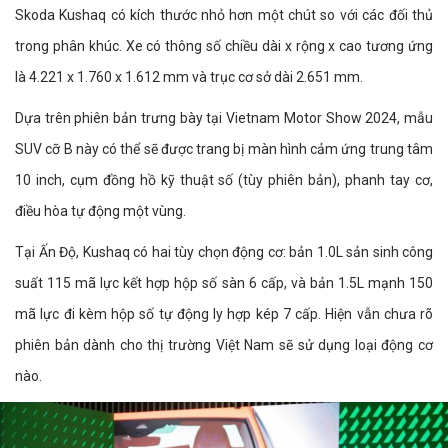
Skoda Kushaq có kích thước nhỏ hơn một chút so với các đối thủ
trong phân khúc. Xe có thông số chiều dài x rộng x cao tương ứng
là 4.221 x 1.760 x 1.612 mm và trục cơ sở dài 2.651 mm.
Dựa trên phiên bản trưng bày tại Vietnam Motor Show 2024, mẫu
SUV cỡ B này có thể sẽ được trang bị màn hình cảm ứng trung tâm
10 inch, cụm đồng hồ kỹ thuật số (tùy phiên bản), phanh tay cơ,
điều hòa tự động một vùng.
Tại Ấn Độ, Kushaq có hai tùy chọn động cơ: bản 1.0L sản sinh công
suất 115 mã lực kết hợp hộp số sàn 6 cấp, và bản 1.5L mạnh 150
mã lực đi kèm hộp số tự động ly hợp kép 7 cấp. Hiện vẫn chưa rõ
phiên bản dành cho thị trường Việt Nam sẽ sử dụng loại động cơ
nào.