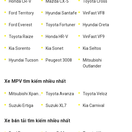
Honda CR-V
Mazda CX-5
Toyota Cross
Ford Territory
Hyundai Santafe
VinFast VF8
Ford Everest
Toyota Fortuner
Hyundai Creta
Toyota Raize
Honda HR-V
VinFast VF9
Kia Sorento
Kia Sonet
Kia Seltos
Hyundai Tucson
Peugeot 3008
Mitsubishi
Outlander
Xe MPV tìm kiếm nhiều nhất
Mitsubishi Xpander
Toyota Avanza
Toyota Veloz
Suzuki Ertiga
Suzuki XL7
Kia Carnival
Xe bán tải tìm kiếm nhiều nhất