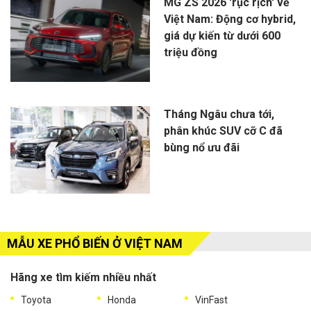
MG ZS 2026 'rục rịch' về
Việt Nam: Động cơ hybrid,
giá dự kiến từ dưới 600
triệu đồng
Tháng Ngâu chưa tới,
phân khúc SUV cỡ C đã
bùng nổ ưu đãi
MẪU XE PHỔ BIẾN Ở VIỆT NAM
Hãng xe tìm kiếm nhiều nhất
Toyota
Honda
VinFast