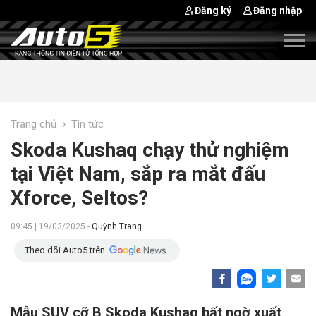
Đăng ký
Đăng nhập
›
Trang chủ
Tin tức
Skoda Kushaq chạy thử nghiệm
tại Việt Nam, sắp ra mắt đấu
Xforce, Seltos?
09:45 | 19/03/2025 -
Quỳnh Trang
Theo dõi Auto5 trên
Mẫu SUV cỡ B Skoda Kushaq bất ngờ xuất