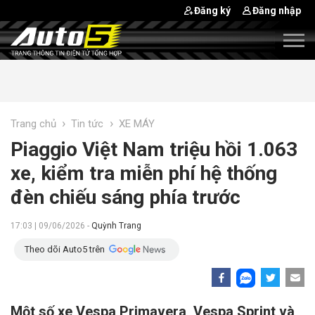
Đăng ký
Đăng nhập
›
›
Trang chủ
Tin tức
XE MÁY
Piaggio Việt Nam triệu hồi 1.063
xe, kiểm tra miễn phí hệ thống
đèn chiếu sáng phía trước
17:03 | 09/06/2026 -
Quỳnh Trang
Theo dõi Auto5 trên
Một số xe Vespa Primavera, Vespa Sprint và