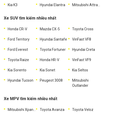
Kia K3
Hyundai Elantra
Mitsubishi Attrage
Xe SUV tìm kiếm nhiều nhất
Honda CR-V
Mazda CX-5
Toyota Cross
Ford Territory
Hyundai Santafe
VinFast VF8
Ford Everest
Toyota Fortuner
Hyundai Creta
Toyota Raize
Honda HR-V
VinFast VF9
Kia Sorento
Kia Sonet
Kia Seltos
Hyundai Tucson
Peugeot 3008
Mitsubishi
Outlander
Xe MPV tìm kiếm nhiều nhất
Mitsubishi Xpander
Toyota Avanza
Toyota Veloz