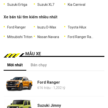
Suzuki Ertiga
Suzuki XL7
Kia Carnival
Xe bán tải tìm kiếm nhiều nhất
Ford Ranger
Isuzu D-Max
Toyota Hilux
Mitsubishi Triton
Nissan Navara
Ford Ranger Raptor
MẪU XE
Mới nhất
Bán chạy
Ford Ranger
616 triệu - 1,202 tỷ
Suzuki Jimny