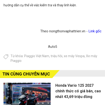
hướng dẫn cụ thể về việc kiểm tra và thay linh kiện.
Theo nongthonvaphattrien.vn -
Link gốc
Auto5
Từ khóa:
Piaggio Việt Nam
,
triệu hồi
,
xe máy Vespa
,
Xe máy
Piaggio
TIN CÙNG CHUYÊN MỤC
Honda Vario 125 2027
chính thức có giá bán, cao
nhất 43,69 triệu đồng