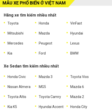
MẪU XE PHỔ BIẾN Ở VIỆT NAM
Hãng xe tìm kiếm nhiều nhất
Toyota
Honda
VinFast
Mitsubishi
Mazda
Hyundai
Mercedes
Peugeot
Lexus
Kia
Ford
BMW
Xe Sedan tìm kiếm nhiều nhất
Honda Civic
Mazda 3
Toyota Vios
Nissan Almera
MG5
Mazda 6
Toyota Altis
Toyota Camry
Mazda 2
Kia K5
Hyundai Accent
Honda City