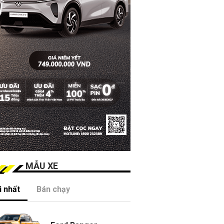
MẪU XE
 nhất
Bán chạy