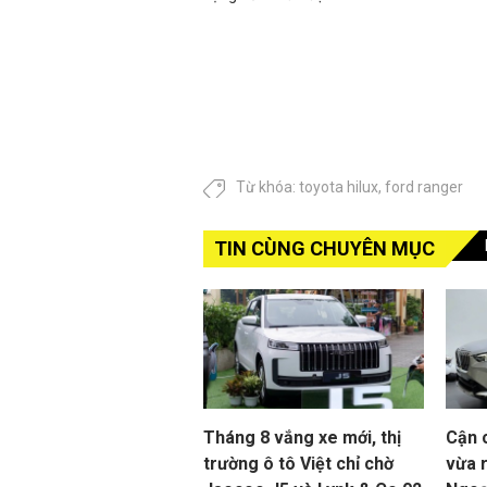
Từ khóa:
toyota hilux
,
ford ranger
TIN CÙNG CHUYÊN MỤC
Tháng 8 vắng xe mới, thị
Cận 
trường ô tô Việt chỉ chờ
vừa r