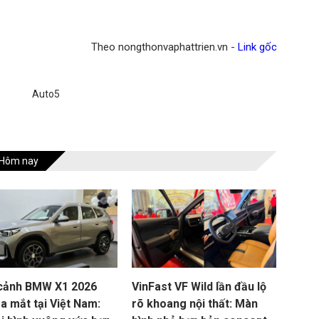
Theo nongthonvaphattrien.vn -
Link gốc
Auto5
Hôm nay
cảnh BMW X1 2026
VinFast VF Wild lần đầu lộ
a mắt tại Việt Nam:
rõ khoang nội thất: Màn