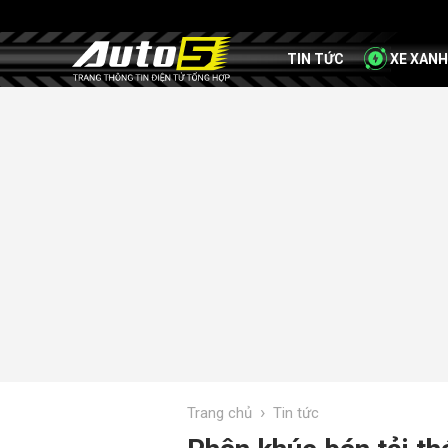
TIN TỨC
XE XANH
›
Trang chủ
Tin tức