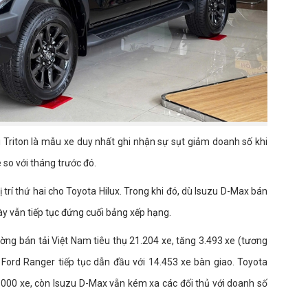
 Triton là mẫu xe duy nhất ghi nhận sự sụt giảm doanh số khi
e so với tháng trước đó.
ị trí thứ hai cho Toyota Hilux. Trong khi đó, dù Isuzu D-Max bán
ày vẫn tiếp tục đứng cuối bảng xếp hạng.
ờng bán tải Việt Nam tiêu thụ 21.204 xe, tăng 3.493 xe (tương
Ford Ranger tiếp tục dẫn đầu với 14.453 xe bàn giao. Toyota
3.000 xe, còn Isuzu D-Max vẫn kém xa các đối thủ với doanh số