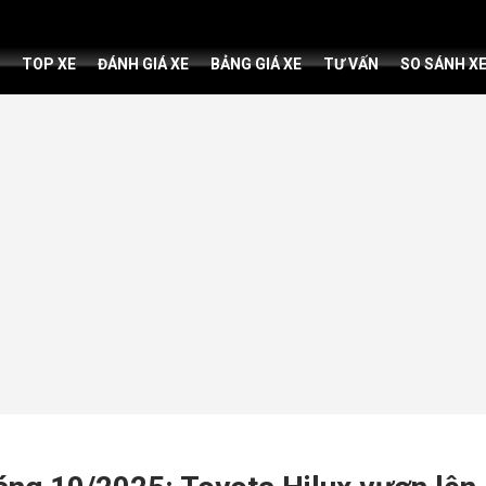
TOP XE
ĐÁNH GIÁ XE
BẢNG GIÁ XE
TƯ VẤN
SO SÁNH X