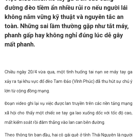
đường đèo tiềm ẩn nhiều rủi ro nếu người lái
không nắm vững kỹ thuật và nguyên tắc an
toàn. Những sai lầm thường gặp như tắt máy,
phanh gấp hay không nghỉ đúng lúc dễ gây
mất phanh.
Chiều ngày 20/4 vừa qua, một tình huống tai nạn xe máy tay ga
xảy ra tại khu vực đổ đèo Tam Đảo (Vĩnh Phúc) đã thu hút sự chú ý
lớn từ cộng đồng mạng.
Đoạn video ghi lại vụ việc được lan truyền trên các nền tảng mạng
xã hội cho thấy một chiếc xe tay ga lao xuống dốc với tốc độ cao,
mất kiểm soát rồi đâm thẳng vào lan can bên đường.
Theo thông tin ban đầu, hai cô gái quê ở tỉnh Thái Nguyên là người