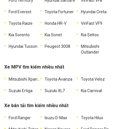
Ford Territory
Hyundai Santafe
VinFast VF8
Ford Everest
Toyota Fortuner
Hyundai Creta
Toyota Raize
Honda HR-V
VinFast VF9
Kia Sorento
Kia Sonet
Kia Seltos
Hyundai Tucson
Peugeot 3008
Mitsubishi
Outlander
Xe MPV tìm kiếm nhiều nhất
Mitsubishi Xpander
Toyota Avanza
Toyota Veloz
Suzuki Ertiga
Suzuki XL7
Kia Carnival
Xe bán tải tìm kiếm nhiều nhất
Ford Ranger
Isuzu D-Max
Toyota Hilux