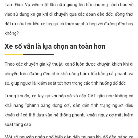
Tam Đảo. Vụ việc một lần nữa gióng lên hồi chuông cảnh báo về
việc sử dụng xe ga khi di chuyển qua các đoạn đèo dốc, đồng thời
đặt ra câu hỏi: liệu xe tay ga có thực sự phù hợp với đường đèo hay
không?
Xe số vẫn là lựa chọn an toàn hơn
Theo các chuyên gia kỹ thuật, xe số luôn được khuyến khích khi di
chuyển trên đường đèo nhờ khả năng hãm tốc bằng cả phanh và
số, giúp người lái kiểm soát tốt hơn trong các tình huống đổ dốc.
Trong khi đó, xe tay ga với hộp số vô cấp CVT gần như không có
khả năng "phanh bằng động cơ", dẫn đến tình trạng người điều
khiển chỉ có thể dựa vào hệ thống phanh, khiến nguy cơ mất kiểm
soát tăng cao.
Một số nguyên nhân phổ biến dẫn đến tai nạn khi đổ đèo bằng xe