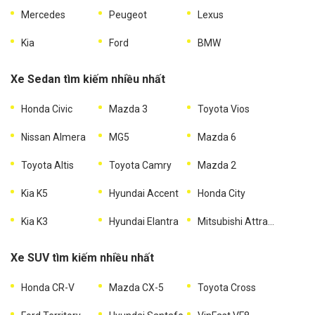
Mercedes
Peugeot
Lexus
Kia
Ford
BMW
Xe Sedan tìm kiếm nhiều nhất
Honda Civic
Mazda 3
Toyota Vios
Nissan Almera
MG5
Mazda 6
Toyota Altis
Toyota Camry
Mazda 2
Kia K5
Hyundai Accent
Honda City
Kia K3
Hyundai Elantra
Mitsubishi Attrage
Xe SUV tìm kiếm nhiều nhất
Honda CR-V
Mazda CX-5
Toyota Cross