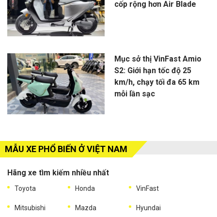
cốp rộng hơn Air Blade
Mục sở thị VinFast Amio
S2: Giới hạn tốc độ 25
km/h, chạy tối đa 65 km
mỗi lần sạc
MẪU XE PHỔ BIẾN Ở VIỆT NAM
Hãng xe tìm kiếm nhiều nhất
Toyota
Honda
VinFast
Mitsubishi
Mazda
Hyundai