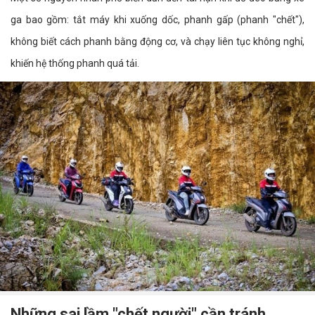
ga bao gồm: tắt máy khi xuống dốc, phanh gấp (phanh "chết"),
không biết cách phanh bằng động cơ, và chạy liên tục không nghỉ,
khiến hệ thống phanh quá tải.
Những sai lầm "chết người" cần tránh