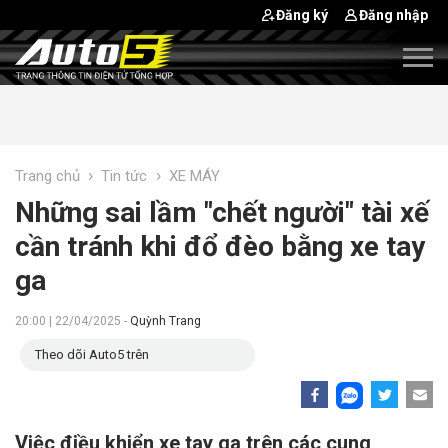
Đăng ký
Đăng nhập
›
›
Trang chủ
Tin tức
XE MÁY
Những sai lầm "chết người" tài xế
cần tránh khi đổ đèo bằng xe tay
ga
20:00 | 22/04/2025 -
Quỳnh Trang
Theo dõi Auto5 trên
Việc điều khiển xe tay ga trên các cung