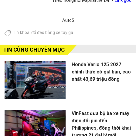
Theo nongthonvaphattrien.vn -
Link gốc
Auto5
Từ khóa:
đổ đèo bằng xe tay ga
TIN CÙNG CHUYÊN MỤC
Honda Vario 125 2027
chính thức có giá bán, cao
nhất 43,69 triệu đồng
VinFast đưa bộ ba xe máy
điện đổi pin đến
Philippines, đồng thời khai
trương 21 đại lý mới