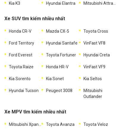
Kia K3
Hyundai Elantra
Mitsubishi Attrage
Xe SUV tìm kiếm nhiều nhất
Honda CR-V
Mazda CX-5
Toyota Cross
Ford Territory
Hyundai Santafe
VinFast VF8
Ford Everest
Toyota Fortuner
Hyundai Creta
Toyota Raize
Honda HR-V
VinFast VF9
Kia Sorento
Kia Sonet
Kia Seltos
Hyundai Tucson
Peugeot 3008
Mitsubishi
Outlander
Xe MPV tìm kiếm nhiều nhất
Mitsubishi Xpander
Toyota Avanza
Toyota Veloz