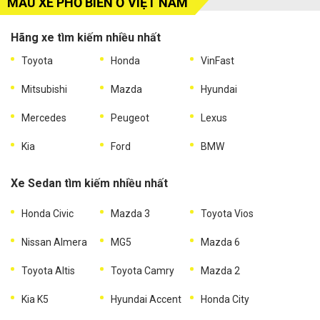
MẪU XE PHỔ BIẾN Ở VIỆT NAM
Hãng xe tìm kiếm nhiều nhất
Toyota
Honda
VinFast
Mitsubishi
Mazda
Hyundai
Mercedes
Peugeot
Lexus
Kia
Ford
BMW
Xe Sedan tìm kiếm nhiều nhất
Honda Civic
Mazda 3
Toyota Vios
Nissan Almera
MG5
Mazda 6
Toyota Altis
Toyota Camry
Mazda 2
Kia K5
Hyundai Accent
Honda City