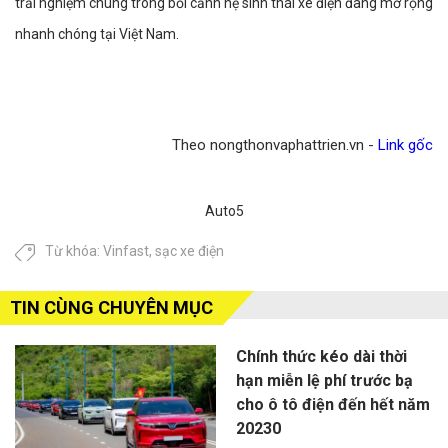
trải nghiệm chung trong bối cảnh hệ sinh thái xe điện đang mở rộng
nhanh chóng tại Việt Nam.
Theo nongthonvaphattrien.vn -
Link gốc
Auto5
Từ khóa:
Vinfast
,
sạc xe điện
TIN CÙNG CHUYÊN MỤC
Chính thức kéo dài thời
hạn miễn lệ phí trước bạ
cho ô tô điện đến hết năm
20230