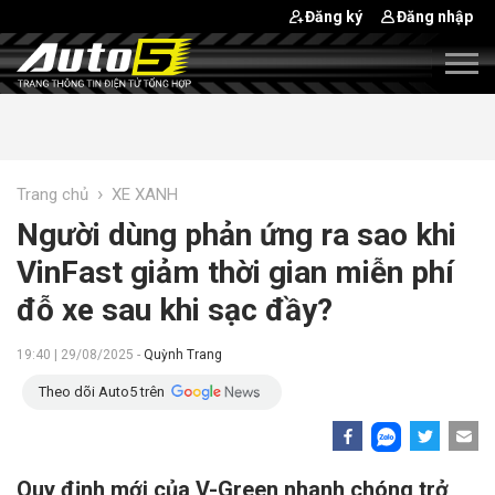
Đăng ký
Đăng nhập
›
Trang chủ
XE XANH
Người dùng phản ứng ra sao khi
VinFast giảm thời gian miễn phí
đỗ xe sau khi sạc đầy?
19:40 | 29/08/2025 -
Quỳnh Trang
Theo dõi Auto5 trên
Quy định mới của V-Green nhanh chóng trở