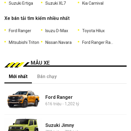
Suzuki Ertiga
Suzuki XL7
Kia Carnival
Xe bán tải tìm kiếm nhiều nhất
Ford Ranger
Isuzu D-Max
Toyota Hilux
Mitsubishi Triton
Nissan Navara
Ford Ranger Raptor
MẪU XE
Mới nhất
Bán chạy
Ford Ranger
616 triệu - 1,202 tỷ
Suzuki Jimny