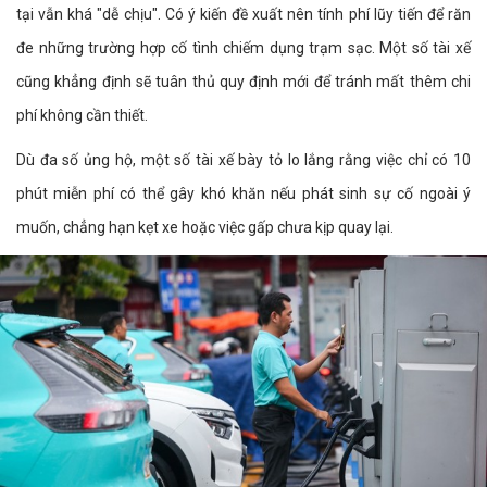
tại vẫn khá "dễ chịu". Có ý kiến đề xuất nên tính phí lũy tiến để răn
đe những trường hợp cố tình chiếm dụng trạm sạc. Một số tài xế
cũng khẳng định sẽ tuân thủ quy định mới để tránh mất thêm chi
phí không cần thiết.
Dù đa số ủng hộ, một số tài xế bày tỏ lo lắng rằng việc chỉ có 10
phút miễn phí có thể gây khó khăn nếu phát sinh sự cố ngoài ý
muốn, chẳng hạn kẹt xe hoặc việc gấp chưa kịp quay lại.