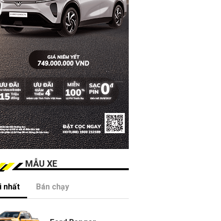
MẪU XE
 nhất
Bán chạy