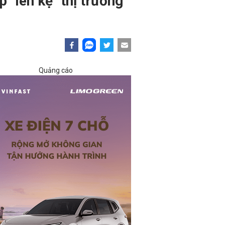
"lên kệ" thị trường
Quảng cáo