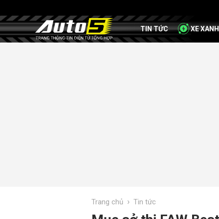
TIN TỨC
XE XANH
›
Trang chủ
Tin tức