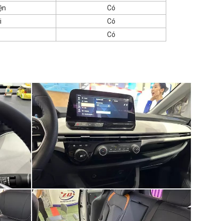
ện
Có
i
Có
Có