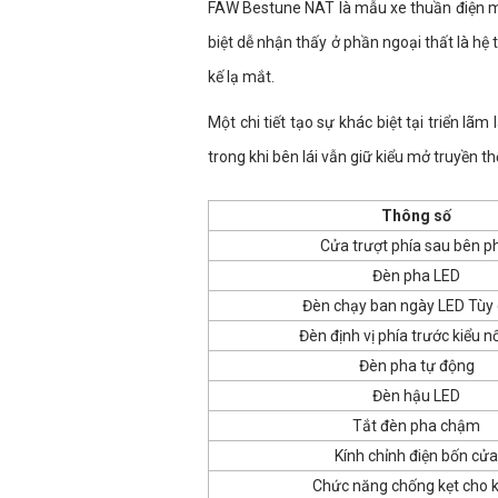
FAW Bestune NAT là mẫu xe thuần điện ma
biệt dễ nhận thấy ở phần ngoại thất là hệ 
kế lạ mắt.
Một chi tiết tạo sự khác biệt tại triển lã
trong khi bên lái vẫn giữ kiểu mở truyền th
Thông số
Cửa trượt phía sau bên p
Đèn pha LED
Đèn chạy ban ngày LED Tùy
Đèn định vị phía trước kiểu nố
Đèn pha tự động
Đèn hậu LED
Tắt đèn pha chậm
Kính chỉnh điện bốn cửa
Chức năng chống kẹt cho k