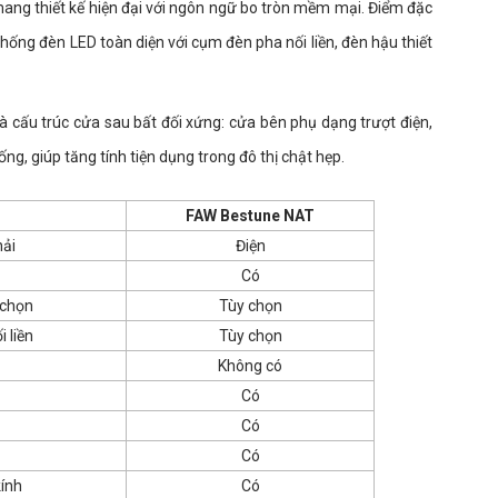
ng thiết kế hiện đại với ngôn ngữ bo tròn mềm mại. Điểm đặc
thống đèn LED toàn diện với cụm đèn pha nối liền, đèn hậu thiết
m là cấu trúc cửa sau bất đối xứng: cửa bên phụ dạng trượt điện,
ống, giúp tăng tính tiện dụng trong đô thị chật hẹp.
FAW Bestune NAT
hải
Điện
Có
 chọn
Tùy chọn
i liền
Tùy chọn
Không có
Có
Có
Có
ính
Có