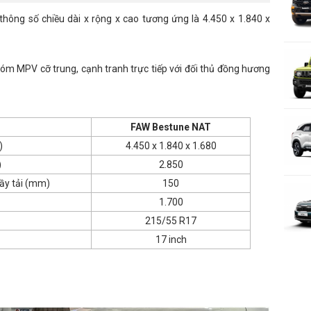
thông số chiều dài x rộng x cao tương ứng là 4.450 x 1.840 x
m MPV cỡ trung, cạnh tranh trực tiếp với đối thủ đồng hương
FAW Bestune NAT
)
4.450 x 1.840 x 1.680
)
2.850
đầy tải (mm)
150
1.700
215/55 R17
17 inch