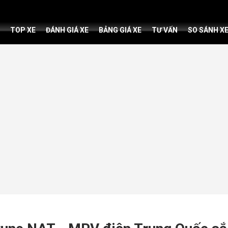
TOP XE
ĐÁNH GIÁ XE
BẢNG GIÁ XE
TƯ VẤN
SO SÁNH X