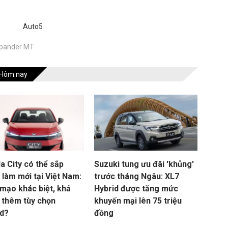
Auto5
pander MT
Hôm nay
a City có thể sắp
Suzuki tung ưu đãi 'khủng'
 làm mới tại Việt Nam:
trước tháng Ngâu: XL7
 mạo khác biệt, khả
Hybrid được tăng mức
 thêm tùy chọn
khuyến mại lên 75 triệu
id?
đồng