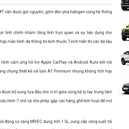
 MT vẫn được giữ nguyên, gồm đèn pha halogen cùng hệ thống
 tinh chỉnh nhằm tăng tính trực quan và sự tiện dụng cho
 hợp màn hình đa thông tin kích thước 7 inch hiển thị các dữ liệu
n hình cảm ứng hỗ trợ Apple CarPlay và Android Auto kết nối
ùng chung thiết kế với bản AT Premium nhưng không tích hợp
i được bổ sung tựa đầu cho vị trí giữa cùng bệ tỳ tay trung tâm
g cấu hình 7 chỗ và cho phép gập các hàng ghế linh hoạt để mở
ối động cơ xăng MIVEC dung tích 1.5L, cung cấp công suất tối