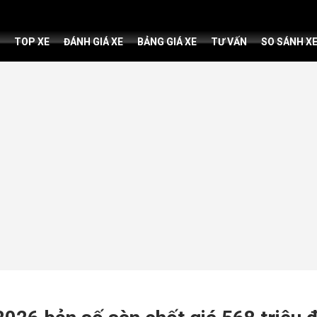
TOP XE
ĐÁNH GIÁ XE
BẢNG GIÁ XE
TƯ VẤN
SO SÁNH X