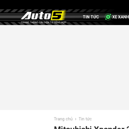
TIN TỨC
XE XANH
›
Trang chủ
Tin tức