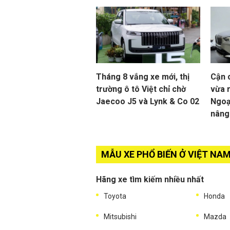
Tháng 8 vắng xe mới, thị
Cận 
trường ô tô Việt chỉ chờ
vừa r
Jaecoo J5 và Lynk & Co 02
Ngoạ
nâng
MẪU XE PHỔ BIẾN Ở VIỆT NA
Hãng xe tìm kiếm nhiều nhất
Toyota
Honda
Mitsubishi
Mazda