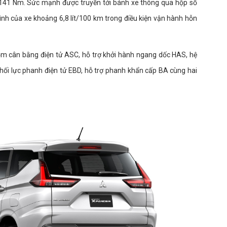
141 Nm. Sức mạnh được truyền tới bánh xe thông qua hộp số
bình của xe khoảng 6,8 lít/100 km trong điều kiện vận hành hỗn
ồm cân bằng điện tử ASC, hỗ trợ khởi hành ngang dốc HAS, hệ
ối lực phanh điện tử EBD, hỗ trợ phanh khẩn cấp BA cùng hai