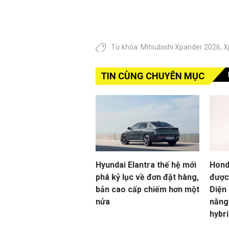
Từ khóa:
Mitsubishi Xpander 2026
,
X
TIN CÙNG CHUYÊN MỤC
Hyundai Elantra thế hệ mới
Hond
phá kỷ lục về đơn đặt hàng,
được
bản cao cấp chiếm hơn một
Diện
nửa
năng
hybr