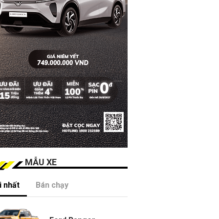
MẪU XE
 nhất
Bán chạy