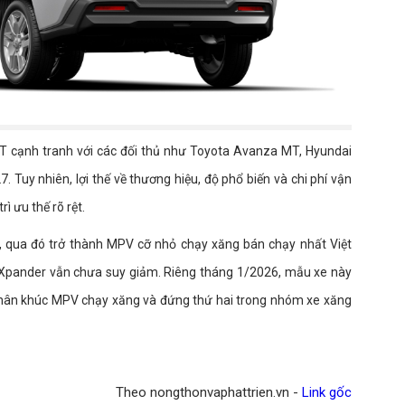
 cạnh tranh với các đối thủ như Toyota Avanza MT, Hyundai
Tuy nhiên, lợi thế về thương hiệu, độ phổ biến và chi phí vận
ì ưu thế rõ rệt.
, qua đó trở thành MPV cỡ nhỏ chạy xăng bán chạy nhất Việt
Xpander vẫn chưa suy giảm. Riêng tháng 1/2026, mẫu xe này
u phân khúc MPV chạy xăng và đứng thứ hai trong nhóm xe xăng
Theo nongthonvaphattrien.vn -
Link gốc