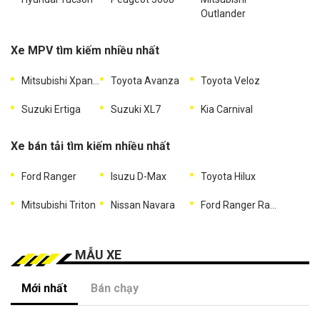
Outlander
Xe MPV tìm kiếm nhiều nhất
Mitsubishi Xpander
Toyota Avanza
Toyota Veloz
Suzuki Ertiga
Suzuki XL7
Kia Carnival
Xe bán tải tìm kiếm nhiều nhất
Ford Ranger
Isuzu D-Max
Toyota Hilux
Mitsubishi Triton
Nissan Navara
Ford Ranger Raptor
MẪU XE
Mới nhất
Bán chạy