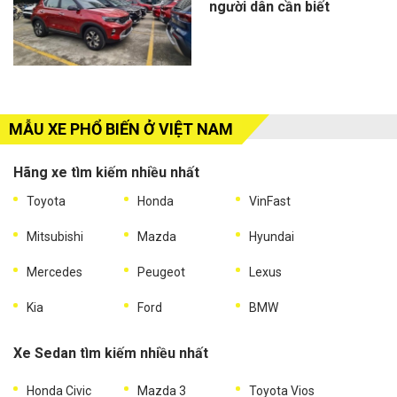
người dân cần biết
MẪU XE PHỔ BIẾN Ở VIỆT NAM
Hãng xe tìm kiếm nhiều nhất
Toyota
Honda
VinFast
Mitsubishi
Mazda
Hyundai
Mercedes
Peugeot
Lexus
Kia
Ford
BMW
Xe Sedan tìm kiếm nhiều nhất
Honda Civic
Mazda 3
Toyota Vios