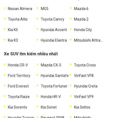
Nissan Almera
MG5
Mazda 6
Toyota Altis
Toyota Camry
Mazda 2
Kia K5
Hyundai Accent
Honda City
Kia K3
Hyundai Elantra
Mitsubishi Attrage
Xe SUV tìm kiếm nhiều nhất
Honda CR-V
Mazda CX-5
Toyota Cross
Ford Territory
Hyundai Santafe
VinFast VF8
Ford Everest
Toyota Fortuner
Hyundai Creta
Toyota Raize
Honda HR-V
VinFast VF9
Kia Sorento
Kia Sonet
Kia Seltos
Hyundai Tucson
Peugeot 3008
Mitsubishi