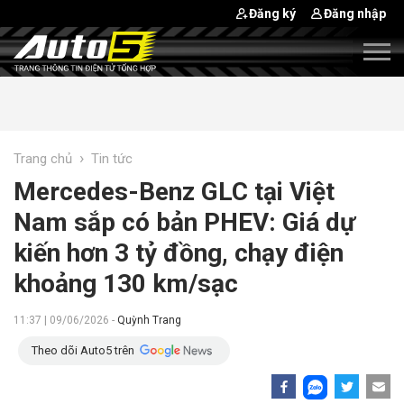
Đăng ký
Đăng nhập
›
Trang chủ
Tin tức
Mercedes-Benz GLC tại Việt
Nam sắp có bản PHEV: Giá dự
kiến hơn 3 tỷ đồng, chạy điện
khoảng 130 km/sạc
11:37 | 09/06/2026 -
Quỳnh Trang
Theo dõi Auto5 trên