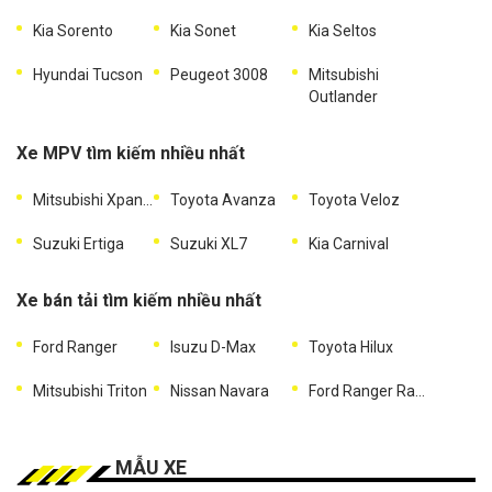
Kia Sorento
Kia Sonet
Kia Seltos
Hyundai Tucson
Peugeot 3008
Mitsubishi
Outlander
Xe MPV tìm kiếm nhiều nhất
Mitsubishi Xpander
Toyota Avanza
Toyota Veloz
Suzuki Ertiga
Suzuki XL7
Kia Carnival
Xe bán tải tìm kiếm nhiều nhất
Ford Ranger
Isuzu D-Max
Toyota Hilux
Mitsubishi Triton
Nissan Navara
Ford Ranger Raptor
MẪU XE