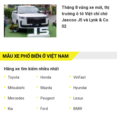
Tháng 8 vắng xe mới, thị
trường ô tô Việt chỉ chờ
Jaecoo J5 và Lynk & Co
02
MẪU XE PHỔ BIẾN Ở VIỆT NAM
Hãng xe tìm kiếm nhiều nhất
Toyota
Honda
VinFast
Mitsubishi
Mazda
Hyundai
Mercedes
Peugeot
Lexus
Kia
Ford
BMW