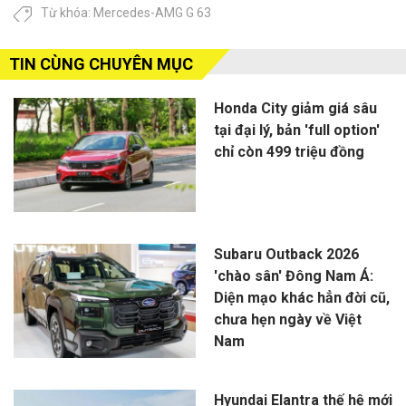
Từ khóa:
Mercedes-AMG G 63
TIN CÙNG CHUYÊN MỤC
Honda City giảm giá sâu
tại đại lý, bản 'full option'
chỉ còn 499 triệu đồng
Subaru Outback 2026
'chào sân' Đông Nam Á:
Diện mạo khác hẳn đời cũ,
chưa hẹn ngày về Việt
Nam
Hyundai Elantra thế hệ mới