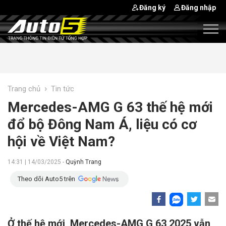
Đăng ký
Đăng nhập
›
Trang chủ
Tin tức
Mercedes-AMG G 63 thế hệ mới
đổ bộ Đông Nam Á, liệu có cơ
hội về Việt Nam?
14:31 | 14/03/2025 -
Quỳnh Trang
Theo dõi Auto5 trên
Ở thế hệ mới, Mercedes-AMG G 63 2025 vẫn