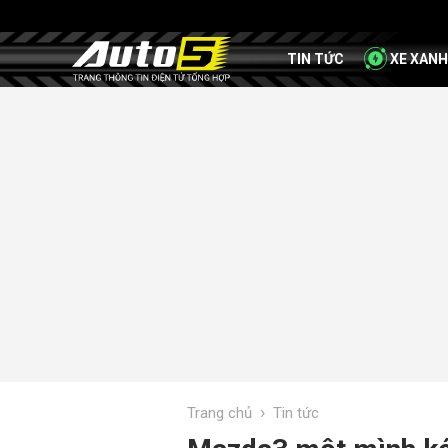
TIN TỨC
XE XANH
›
Trang chủ
Tin tức