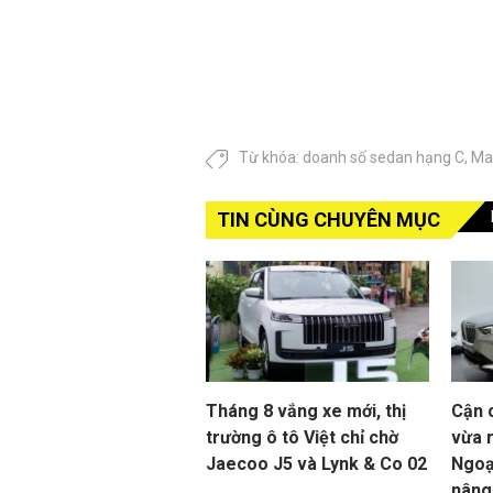
Từ khóa:
doanh số sedan hạng C
,
Ma
TIN CÙNG CHUYÊN MỤC
Tháng 8 vắng xe mới, thị
Cận 
trường ô tô Việt chỉ chờ
vừa r
Jaecoo J5 và Lynk & Co 02
Ngoạ
nâng