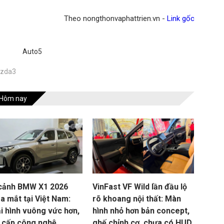
Theo nongthonvaphattrien.vn -
Link gốc
Auto5
zda3
Hôm nay
cảnh BMW X1 2026
VinFast VF Wild lần đầu lộ
a mắt tại Việt Nam:
rõ khoang nội thất: Màn
i hình vuông vức hơn,
hình nhỏ hơn bản concept,
 cấp công nghệ
ghế chỉnh cơ, chưa có HUD