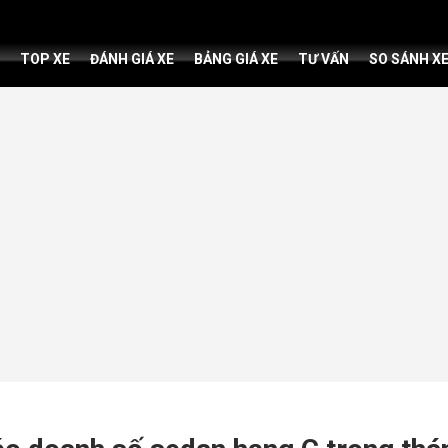
TOP XE
ĐÁNH GIÁ XE
BẢNG GIÁ XE
TƯ VẤN
SO SÁNH X