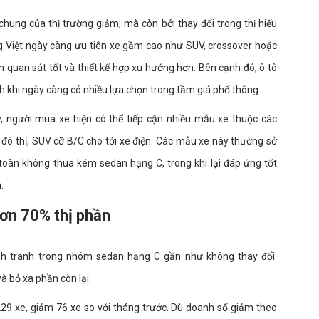
ung của thị trường giảm, mà còn bởi thay đổi trong thị hiếu
g Việt ngày càng ưu tiên xe gầm cao như SUV, crossover hoặc
 quan sát tốt và thiết kế hợp xu hướng hơn. Bên cạnh đó, ô tô
h khi ngày càng có nhiều lựa chọn trong tầm giá phổ thông.
y, người mua xe hiện có thể tiếp cận nhiều mẫu xe thuộc các
ô thị, SUV cỡ B/C cho tới xe điện. Các mẫu xe này thường sở
 toàn không thua kém sedan hạng C, trong khi lại đáp ứng tốt
.
ơn 70% thị phần
ạnh tranh trong nhóm sedan hạng C gần như không thay đổi.
à bỏ xa phần còn lại.
9 xe, giảm 76 xe so với tháng trước. Dù doanh số giảm theo