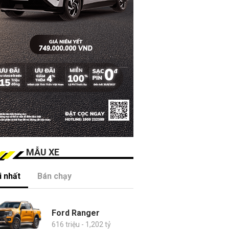
MẪU XE
 nhất
Bán chạy
Ford Ranger
616 triệu - 1,202 tỷ