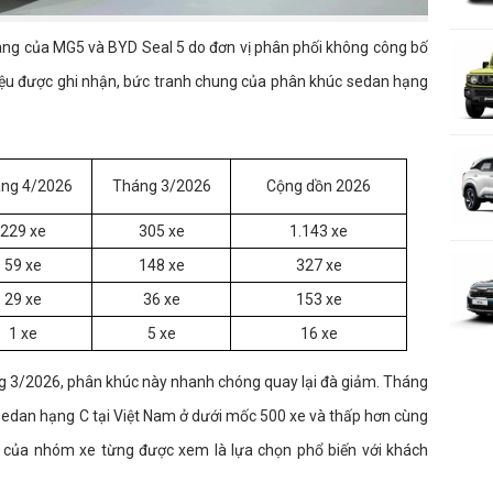
àng của MG5 và BYD Seal 5 do đơn vị phân phối không công bố
liệu được ghi nhận, bức tranh chung của phân khúc sedan hạng
ng 4/2026
Tháng 3/2026
Cộng dồn 2026
229 xe
305 xe
1.143 xe
59 xe
148 xe
327 xe
29 xe
36 xe
153 xe
1 xe
5 xe
16 xe
áng 3/2026, phân khúc này nhanh chóng quay lại đà giảm. Tháng
ố sedan hạng C tại Việt Nam ở dưới mốc 500 xe và thấp hơn cùng
t của nhóm xe từng được xem là lựa chọn phổ biến với khách