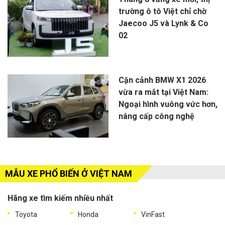
trường ô tô Việt chỉ chờ
Jaecoo J5 và Lynk & Co
02
Cận cảnh BMW X1 2026
vừa ra mắt tại Việt Nam:
Ngoại hình vuông vức hơn,
nâng cấp công nghệ
MẪU XE PHỔ BIẾN Ở VIỆT NAM
Hãng xe tìm kiếm nhiều nhất
Toyota
Honda
VinFast