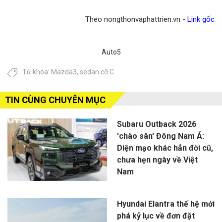
Theo nongthonvaphattrien.vn -
Link gốc
Auto5
Từ khóa:
Mazda3
,
sedan cỡ C
TIN CÙNG CHUYÊN MỤC
Subaru Outback 2026
'chào sân' Đông Nam Á:
Diện mạo khác hẳn đời cũ,
chưa hẹn ngày về Việt
Nam
Hyundai Elantra thế hệ mới
phá kỷ lục về đơn đặt