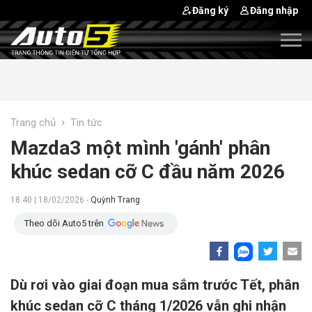
Đăng ký
Đăng nhập
›
Trang chủ
Tin tức
Mazda3 một mình 'gánh' phân
khúc sedan cỡ C đầu năm 2026
18:40 | 18/02/2026 -
Quỳnh Trang
Theo dõi Auto5 trên
Dù rơi vào giai đoạn mua sắm trước Tết, phân
khúc sedan cỡ C tháng 1/2026 vẫn ghi nhận