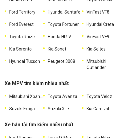
Ford Territory
Hyundai Santafe
VinFast VF8
Ford Everest
Toyota Fortuner
Hyundai Creta
Toyota Raize
Honda HR-V
VinFast VF9
Kia Sorento
Kia Sonet
Kia Seltos
Hyundai Tucson
Peugeot 3008
Mitsubishi
Outlander
Xe MPV tìm kiếm nhiều nhất
Mitsubishi Xpander
Toyota Avanza
Toyota Veloz
Suzuki Ertiga
Suzuki XL7
Kia Carnival
Xe bán tải tìm kiếm nhiều nhất
Ford Ranger
Isuzu D-Max
Toyota Hilux