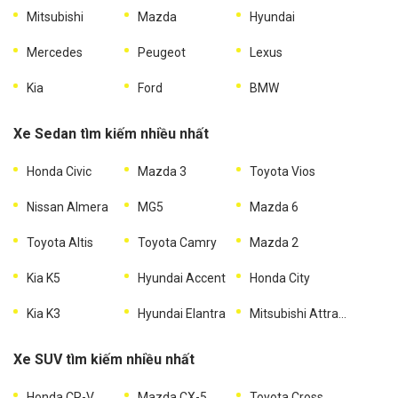
Mitsubishi
Mazda
Hyundai
Mercedes
Peugeot
Lexus
Kia
Ford
BMW
Xe Sedan tìm kiếm nhiều nhất
Honda Civic
Mazda 3
Toyota Vios
Nissan Almera
MG5
Mazda 6
Toyota Altis
Toyota Camry
Mazda 2
Kia K5
Hyundai Accent
Honda City
Kia K3
Hyundai Elantra
Mitsubishi Attrage
Xe SUV tìm kiếm nhiều nhất
Honda CR-V
Mazda CX-5
Toyota Cross