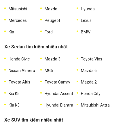
Mitsubishi
Mazda
Hyundai
Mercedes
Peugeot
Lexus
Kia
Ford
BMW
Xe Sedan tìm kiếm nhiều nhất
Honda Civic
Mazda 3
Toyota Vios
Nissan Almera
MG5
Mazda 6
Toyota Altis
Toyota Camry
Mazda 2
Kia K5
Hyundai Accent
Honda City
Kia K3
Hyundai Elantra
Mitsubishi Attrage
Xe SUV tìm kiếm nhiều nhất