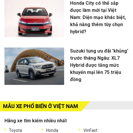
Honda City có thể sắp
được làm mới tại Việt
Nam: Diện mạo khác biệt,
khả năng thêm tùy chọn
hybrid?
Suzuki tung ưu đãi 'khủng'
trước tháng Ngâu: XL7
Hybrid được tăng mức
khuyến mại lên 75 triệu
đồng
MẪU XE PHỔ BIẾN Ở VIỆT NAM
Hãng xe tìm kiếm nhiều nhất
Toyota
Honda
VinFast