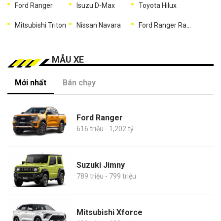
Ford Ranger
Isuzu D-Max
Toyota Hilux
Mitsubishi Triton
Nissan Navara
Ford Ranger Raptor
MẪU XE
Mới nhất
Bán chạy
Ford Ranger
616 triệu - 1,202 tỷ
Suzuki Jimny
789 triệu - 799 triệu
Mitsubishi Xforce