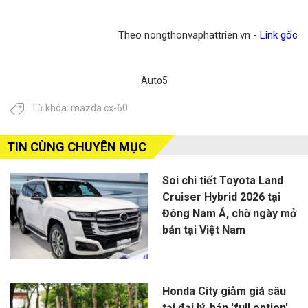
Theo nongthonvaphattrien.vn -
Link gốc
Auto5
Từ khóa:
mazda cx-60
TIN CÙNG CHUYÊN MỤC
Soi chi tiết Toyota Land
Cruiser Hybrid 2026 tại
Đông Nam Á, chờ ngày mở
bán tại Việt Nam
Honda City giảm giá sâu
tại đại lý, bản 'full option'