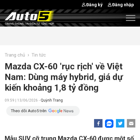
Đăng ký
Đăng nhập
›
Trang chủ
Tin tức
Mazda CX-60 'rục rịch' về Việt
Nam: Dùng máy hybrid, giá dự
kiến khoảng 1,8 tỷ đồng
09:59 | 13/06/2026 -
Quỳnh Trang
Theo dõi Auto5 trên
Mẫu SUV cỡ trung Mazda CX-60 được một số