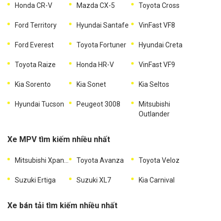
Honda CR-V
Mazda CX-5
Toyota Cross
Ford Territory
Hyundai Santafe
VinFast VF8
Ford Everest
Toyota Fortuner
Hyundai Creta
Toyota Raize
Honda HR-V
VinFast VF9
Kia Sorento
Kia Sonet
Kia Seltos
Hyundai Tucson
Peugeot 3008
Mitsubishi
Outlander
Xe MPV tìm kiếm nhiều nhất
Mitsubishi Xpander
Toyota Avanza
Toyota Veloz
Suzuki Ertiga
Suzuki XL7
Kia Carnival
Xe bán tải tìm kiếm nhiều nhất