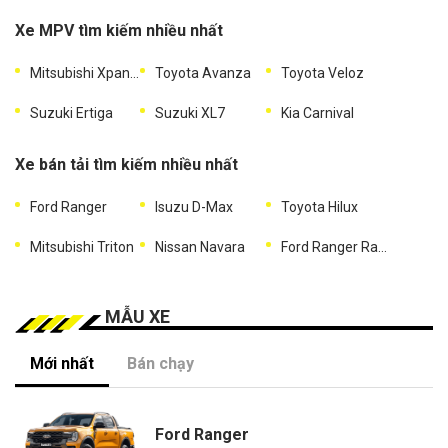
Xe MPV tìm kiếm nhiều nhất
Mitsubishi Xpander
Toyota Avanza
Toyota Veloz
Suzuki Ertiga
Suzuki XL7
Kia Carnival
Xe bán tải tìm kiếm nhiều nhất
Ford Ranger
Isuzu D-Max
Toyota Hilux
Mitsubishi Triton
Nissan Navara
Ford Ranger Raptor
MẪU XE
Mới nhất
Bán chạy
Ford Ranger