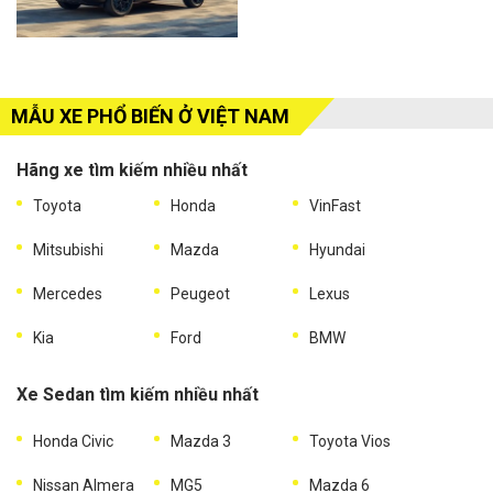
MẪU XE PHỔ BIẾN Ở VIỆT NAM
Hãng xe tìm kiếm nhiều nhất
Toyota
Honda
VinFast
Mitsubishi
Mazda
Hyundai
Mercedes
Peugeot
Lexus
Kia
Ford
BMW
Xe Sedan tìm kiếm nhiều nhất
Honda Civic
Mazda 3
Toyota Vios
Nissan Almera
MG5
Mazda 6