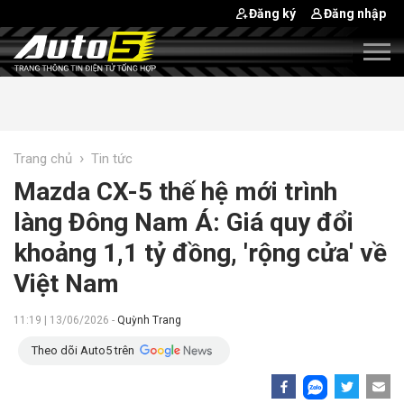
Đăng ký
Đăng nhập
›
Trang chủ
Tin tức
Mazda CX-5 thế hệ mới trình
làng Đông Nam Á: Giá quy đổi
khoảng 1,1 tỷ đồng, 'rộng cửa' về
Việt Nam
11:19 | 13/06/2026 -
Quỳnh Trang
Theo dõi Auto5 trên