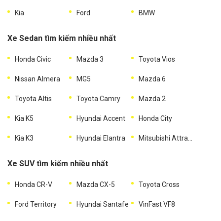
Kia
Ford
BMW
Xe Sedan tìm kiếm nhiều nhất
Honda Civic
Mazda 3
Toyota Vios
Nissan Almera
MG5
Mazda 6
Toyota Altis
Toyota Camry
Mazda 2
Kia K5
Hyundai Accent
Honda City
Kia K3
Hyundai Elantra
Mitsubishi Attrage
Xe SUV tìm kiếm nhiều nhất
Honda CR-V
Mazda CX-5
Toyota Cross
Ford Territory
Hyundai Santafe
VinFast VF8