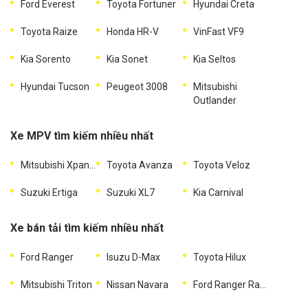
Ford Everest
Toyota Fortuner
Hyundai Creta
Toyota Raize
Honda HR-V
VinFast VF9
Kia Sorento
Kia Sonet
Kia Seltos
Hyundai Tucson
Peugeot 3008
Mitsubishi
Outlander
Xe MPV tìm kiếm nhiều nhất
Mitsubishi Xpander
Toyota Avanza
Toyota Veloz
Suzuki Ertiga
Suzuki XL7
Kia Carnival
Xe bán tải tìm kiếm nhiều nhất
Ford Ranger
Isuzu D-Max
Toyota Hilux
Mitsubishi Triton
Nissan Navara
Ford Ranger Raptor