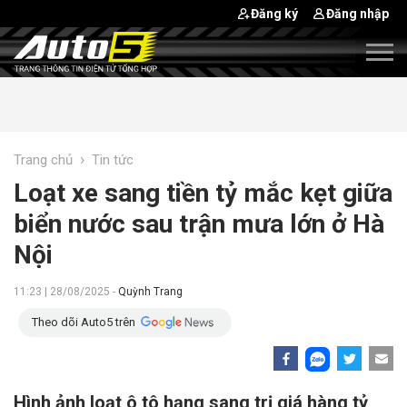
Đăng ký
Đăng nhập
›
Trang chủ
Tin tức
Loạt xe sang tiền tỷ mắc kẹt giữa
biển nước sau trận mưa lớn ở Hà
Nội
11:23 | 28/08/2025 -
Quỳnh Trang
Theo dõi Auto5 trên
Hình ảnh loạt ô tô hạng sang trị giá hàng tỷ