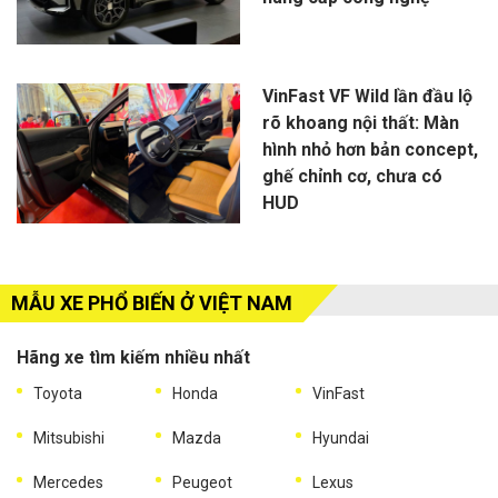
VinFast VF Wild lần đầu lộ
rõ khoang nội thất: Màn
hình nhỏ hơn bản concept,
ghế chỉnh cơ, chưa có
HUD
MẪU XE PHỔ BIẾN Ở VIỆT NAM
Hãng xe tìm kiếm nhiều nhất
Toyota
Honda
VinFast
Mitsubishi
Mazda
Hyundai
Mercedes
Peugeot
Lexus