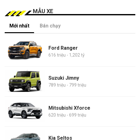
MẪU XE
Mới nhất
Bán chạy
Ford Ranger
616 triệu - 1,202 tỷ
Suzuki Jimny
789 triệu - 799 triệu
Mitsubishi Xforce
620 triệu - 699 triệu
Kia Seltos