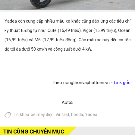
Yadea còn cung cấp nhiều mẫu xe khác cũng đáp ứng các tiêu chí
kỹ thuật tương tự như iCute (15,49 triệu), Vigor (15,99 triệu), Ocean
(16,99 triệu) và M6I (17,99 triệu đồng). Các mẫu xe này đều có tốc
độ tối đa dưới 50 km/h và công suất dưới 4 kW.
Theo nongthonvaphattrien.vn -
Link gốc
Auto5
Từ khóa:
xe máy điện
,
Vinfast
,
honda
,
Yadea
TIN CÙNG CHUYÊN MỤC