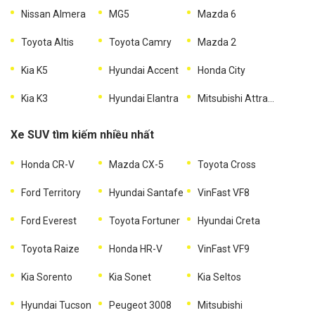
Nissan Almera
MG5
Mazda 6
Toyota Altis
Toyota Camry
Mazda 2
Kia K5
Hyundai Accent
Honda City
Kia K3
Hyundai Elantra
Mitsubishi Attrage
Xe SUV tìm kiếm nhiều nhất
Honda CR-V
Mazda CX-5
Toyota Cross
Ford Territory
Hyundai Santafe
VinFast VF8
Ford Everest
Toyota Fortuner
Hyundai Creta
Toyota Raize
Honda HR-V
VinFast VF9
Kia Sorento
Kia Sonet
Kia Seltos
Hyundai Tucson
Peugeot 3008
Mitsubishi