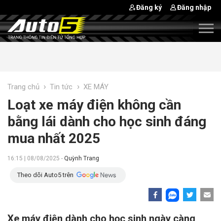
Đăng ký
Đăng nhập
›
›
Trang chủ
Tin tức
XE MÁY
Loạt xe máy điện không cần
bằng lái dành cho học sinh đáng
mua nhất 2025
16:15 | 08/08/2025 -
Quỳnh Trang
Theo dõi Auto5 trên
Xe máy điện dành cho học sinh ngày càng