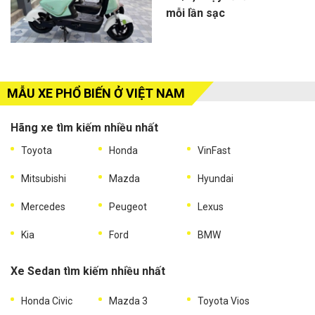
mỗi lần sạc
MẪU XE PHỔ BIẾN Ở VIỆT NAM
Hãng xe tìm kiếm nhiều nhất
Toyota
Honda
VinFast
Mitsubishi
Mazda
Hyundai
Mercedes
Peugeot
Lexus
Kia
Ford
BMW
Xe Sedan tìm kiếm nhiều nhất
Honda Civic
Mazda 3
Toyota Vios