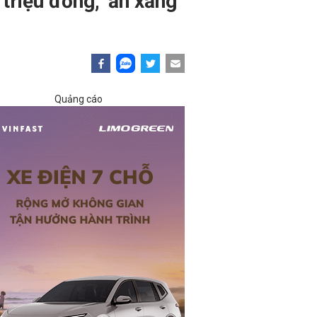
riệu đồng, 'ăn xăng'
Quảng cáo