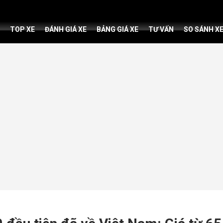
TOP XE
ĐÁNH GIÁ XE
BẢNG GIÁ XE
TƯ VẤN
SO SÁNH X