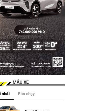
MẪU XE
 nhất
Bán chạy