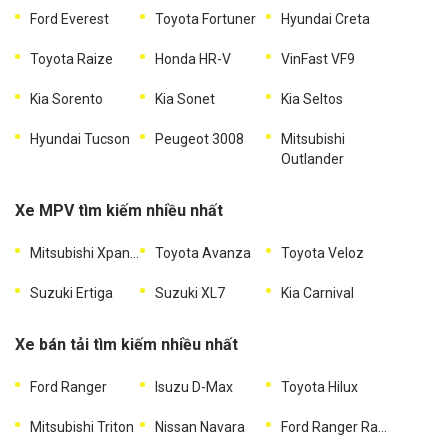
Ford Everest
Toyota Fortuner
Hyundai Creta
Toyota Raize
Honda HR-V
VinFast VF9
Kia Sorento
Kia Sonet
Kia Seltos
Hyundai Tucson
Peugeot 3008
Mitsubishi
Outlander
Xe MPV tìm kiếm nhiều nhất
Mitsubishi Xpander
Toyota Avanza
Toyota Veloz
Suzuki Ertiga
Suzuki XL7
Kia Carnival
Xe bán tải tìm kiếm nhiều nhất
Ford Ranger
Isuzu D-Max
Toyota Hilux
Mitsubishi Triton
Nissan Navara
Ford Ranger Raptor