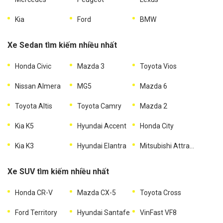
Kia
Ford
BMW
Xe Sedan tìm kiếm nhiều nhất
Honda Civic
Mazda 3
Toyota Vios
Nissan Almera
MG5
Mazda 6
Toyota Altis
Toyota Camry
Mazda 2
Kia K5
Hyundai Accent
Honda City
Kia K3
Hyundai Elantra
Mitsubishi Attrage
Xe SUV tìm kiếm nhiều nhất
Honda CR-V
Mazda CX-5
Toyota Cross
Ford Territory
Hyundai Santafe
VinFast VF8