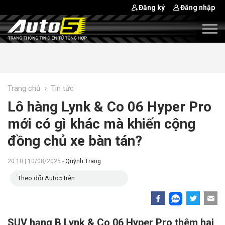
Đăng ký
Đăng nhập
›
Trang chủ
Tin tức
Lô hàng Lynk & Co 06 Hyper Pro
mới có gì khác mà khiến cộng
đồng chủ xe bàn tán?
20:10 | 10/08/2025 -
Quỳnh Trang
Theo dõi Auto5 trên
SUV hạng B Lynk & Co 06 Hyper Pro thêm hai