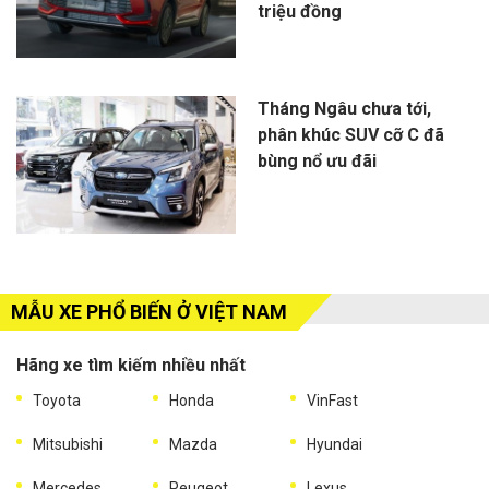
triệu đồng
Tháng Ngâu chưa tới,
phân khúc SUV cỡ C đã
bùng nổ ưu đãi
MẪU XE PHỔ BIẾN Ở VIỆT NAM
Hãng xe tìm kiếm nhiều nhất
Toyota
Honda
VinFast
Mitsubishi
Mazda
Hyundai
Mercedes
Peugeot
Lexus