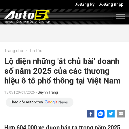
Đăng ký
Đăng nhập
›
Trang chủ
Tin tức
Lộ diện những 'át chủ bài' doanh
số năm 2025 của các thương
hiệu ô tô phổ thông tại Việt Nam
15:05 | 20/01/2026 -
Quỳnh Trang
Theo dõi Auto5 trên
Hơn 604.000 xe được bán ra trong năm 2025,