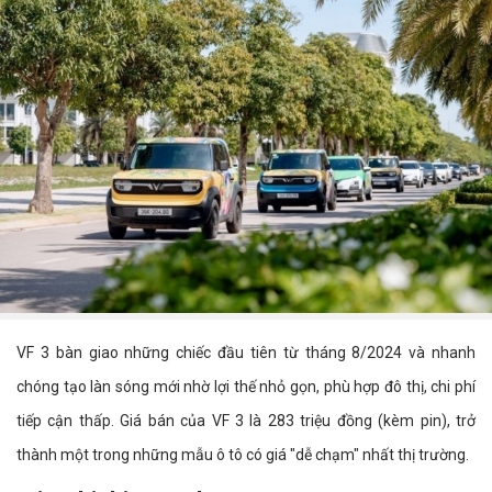
VF 3 bàn giao những chiếc đầu tiên từ tháng 8/2024 và nhanh
chóng tạo làn sóng mới nhờ lợi thế nhỏ gọn, phù hợp đô thị, chi phí
tiếp cận thấp. Giá bán của VF 3 là 283 triệu đồng (kèm pin), trở
thành một trong những mẫu ô tô có giá "dễ chạm" nhất thị trường.