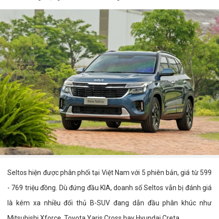
Seltos hiện được phân phối tại Việt Nam với 5 phiên bản, giá từ 599
- 769 triệu đồng. Dù đứng đầu KIA, doanh số Seltos vẫn bị đánh giá
là kém xa nhiều đối thủ B-SUV đang dẫn đầu phân khúc như
Mitsubishi Xforce, Toyota Yaris Cross hay Hyundai Creta.