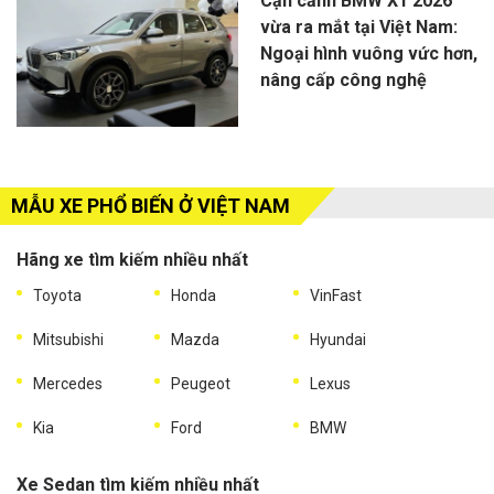
Cận cảnh BMW X1 2026
vừa ra mắt tại Việt Nam:
Ngoại hình vuông vức hơn,
nâng cấp công nghệ
MẪU XE PHỔ BIẾN Ở VIỆT NAM
Hãng xe tìm kiếm nhiều nhất
Toyota
Honda
VinFast
Mitsubishi
Mazda
Hyundai
Mercedes
Peugeot
Lexus
Kia
Ford
BMW
Xe Sedan tìm kiếm nhiều nhất