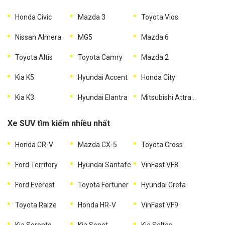
Honda Civic
Mazda 3
Toyota Vios
Nissan Almera
MG5
Mazda 6
Toyota Altis
Toyota Camry
Mazda 2
Kia K5
Hyundai Accent
Honda City
Kia K3
Hyundai Elantra
Mitsubishi Attrage
Xe SUV tìm kiếm nhiều nhất
Honda CR-V
Mazda CX-5
Toyota Cross
Ford Territory
Hyundai Santafe
VinFast VF8
Ford Everest
Toyota Fortuner
Hyundai Creta
Toyota Raize
Honda HR-V
VinFast VF9
Kia Sorento
Kia Sonet
Kia Seltos