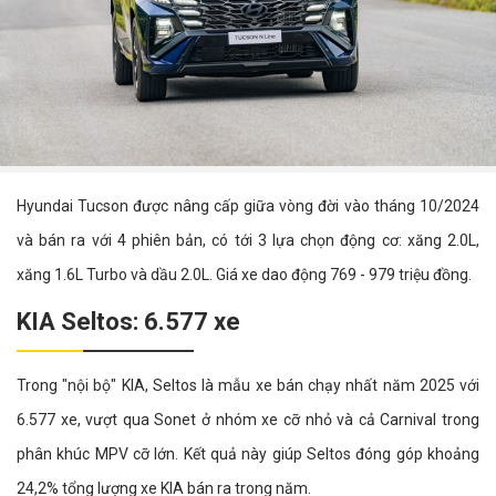
Hyundai Tucson được nâng cấp giữa vòng đời vào tháng 10/2024
và bán ra với 4 phiên bản, có tới 3 lựa chọn động cơ: xăng 2.0L,
xăng 1.6L Turbo và dầu 2.0L. Giá xe dao động 769 - 979 triệu đồng.
KIA Seltos: 6.577 xe
Trong "nội bộ" KIA, Seltos là mẫu xe bán chạy nhất năm 2025 với
6.577 xe, vượt qua Sonet ở nhóm xe cỡ nhỏ và cả Carnival trong
phân khúc MPV cỡ lớn. Kết quả này giúp Seltos đóng góp khoảng
24,2% tổng lượng xe KIA bán ra trong năm.