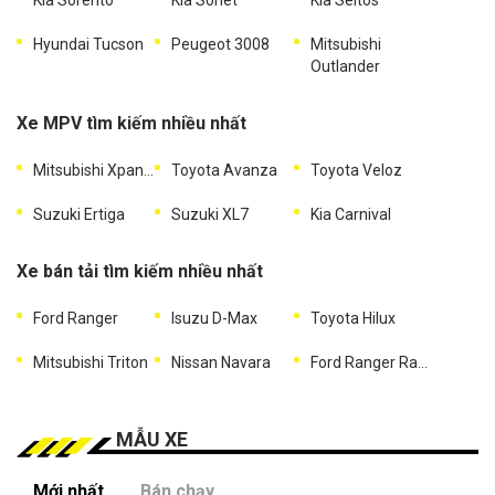
Hyundai Tucson
Peugeot 3008
Mitsubishi
Outlander
Xe MPV tìm kiếm nhiều nhất
Mitsubishi Xpander
Toyota Avanza
Toyota Veloz
Suzuki Ertiga
Suzuki XL7
Kia Carnival
Xe bán tải tìm kiếm nhiều nhất
Ford Ranger
Isuzu D-Max
Toyota Hilux
Mitsubishi Triton
Nissan Navara
Ford Ranger Raptor
MẪU XE
Mới nhất
Bán chạy