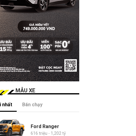
MẪU XE
 nhất
Bán chạy
Ford Ranger
616 triệu - 1,202 tỷ