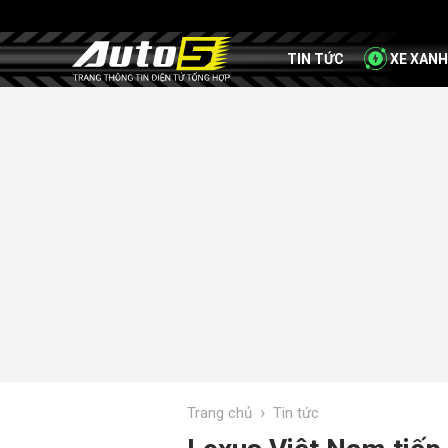
TIN TỨC
XE XANH
›
Trang chủ
Tin tức