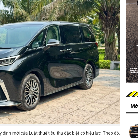
Mới
y định mới của Luật thuế tiêu thụ đặc biệt có hiệu lực. Theo đó,