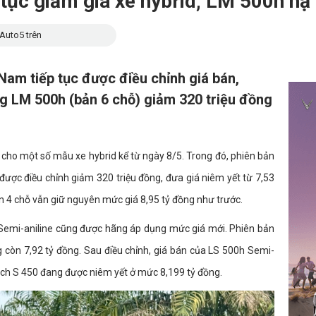
tục giảm giá xe hybrid, LM 500h hạ
Auto5 trên
 Nam tiếp tục được điều chỉnh giá bán,
 LM 500h (bản 6 chỗ) giảm 320 triệu đồng
cho một số mẫu xe hybrid kể từ ngày 8/5. Trong đó, phiên bản
ợc điều chỉnh giảm 320 triệu đồng, đưa giá niêm yết từ 7,53
ản 4 chỗ vẫn giữ nguyên mức giá 8,95 tỷ đồng như trước.
emi-aniline cũng được hãng áp dụng mức giá mới. Phiên bản
g còn 7,92 tỷ đồng. Sau điều chỉnh, giá bán của LS 500h Semi-
ch S 450 đang được niêm yết ở mức 8,199 tỷ đồng.