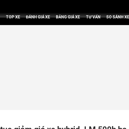
TOP XE
ĐÁNH GIÁ XE
BẢNG GIÁ XE
TƯ VẤN
SO SÁNH X