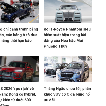
g chỉ cạnh tranh bằng
Rolls-Royce Phantom siêu
án, các hãng ô tô đua
hiếm xuất hiện trong bài
 nâng thời hạn bảo
đăng của Hoa hậu Mai
Phương Thúy
 2026 'rục rịch' về
Tháng Ngâu chưa tới, phân
 Nam: Động cơ hybrid,
khúc SUV cỡ C đã bùng nổ
ự kiến từ dưới 600
ưu đãi
u đồng