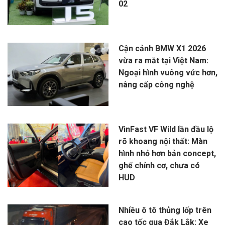
02
Cận cảnh BMW X1 2026
vừa ra mắt tại Việt Nam:
Ngoại hình vuông vức hơn,
nâng cấp công nghệ
VinFast VF Wild lần đầu lộ
rõ khoang nội thất: Màn
hình nhỏ hơn bản concept,
ghế chỉnh cơ, chưa có
HUD
Nhiều ô tô thủng lốp trên
cao tốc qua Đắk Lắk: Xe