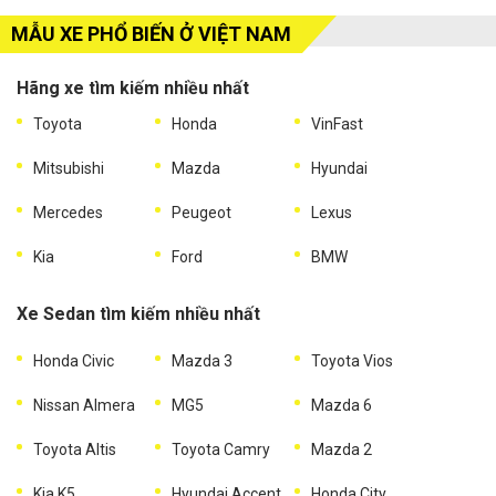
MẪU XE PHỔ BIẾN Ở VIỆT NAM
Hãng xe tìm kiếm nhiều nhất
Toyota
Honda
VinFast
Mitsubishi
Mazda
Hyundai
Mercedes
Peugeot
Lexus
Kia
Ford
BMW
Xe Sedan tìm kiếm nhiều nhất
Honda Civic
Mazda 3
Toyota Vios
Nissan Almera
MG5
Mazda 6
Toyota Altis
Toyota Camry
Mazda 2
Kia K5
Hyundai Accent
Honda City