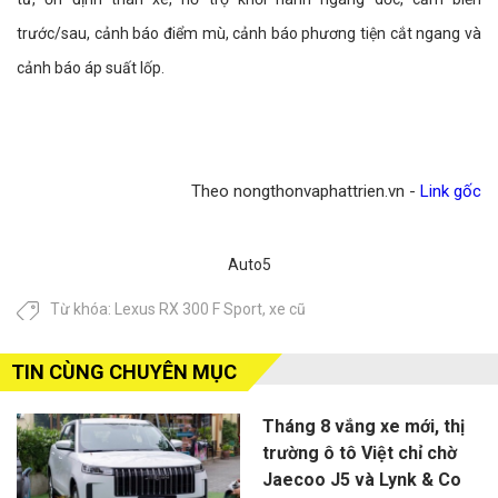
trước/sau, cảnh báo điểm mù, cảnh báo phương tiện cắt ngang và
cảnh báo áp suất lốp.
Theo nongthonvaphattrien.vn -
Link gốc
Auto5
Từ khóa:
Lexus RX 300 F Sport
,
xe cũ
TIN CÙNG CHUYÊN MỤC
Tháng 8 vắng xe mới, thị
trường ô tô Việt chỉ chờ
Jaecoo J5 và Lynk & Co