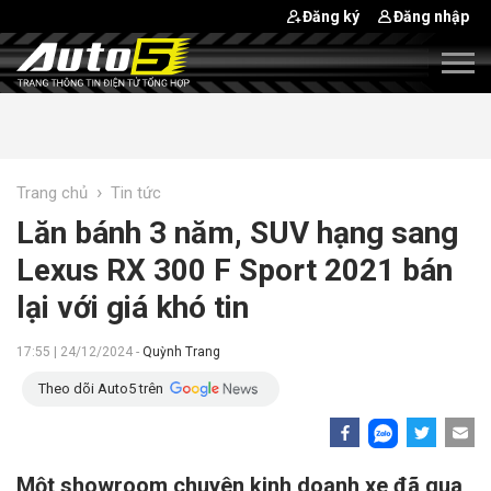
Đăng ký
Đăng nhập
›
Trang chủ
Tin tức
Lăn bánh 3 năm, SUV hạng sang
Lexus RX 300 F Sport 2021 bán
lại với giá khó tin
17:55 | 24/12/2024 -
Quỳnh Trang
Theo dõi Auto5 trên
Một showroom chuyên kinh doanh xe đã qua