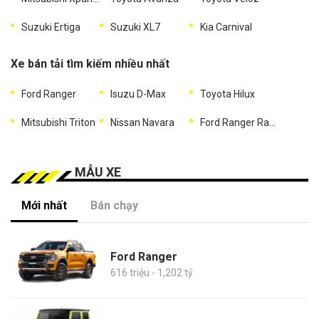
Suzuki Ertiga
Suzuki XL7
Kia Carnival
Xe bán tải tìm kiếm nhiều nhất
Ford Ranger
Isuzu D-Max
Toyota Hilux
Mitsubishi Triton
Nissan Navara
Ford Ranger Raptor
MẪU XE
Mới nhất
Bán chạy
Ford Ranger
616 triệu - 1,202 tỷ