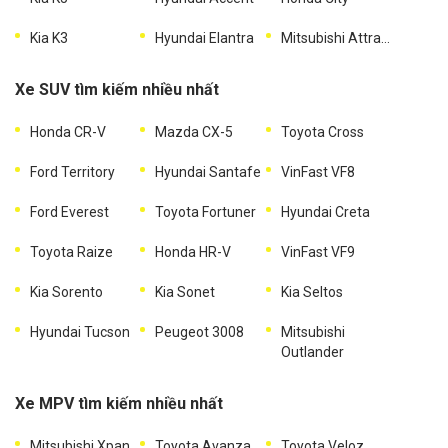
Kia K3
Hyundai Elantra
Mitsubishi Attrage
Xe SUV tìm kiếm nhiều nhất
Honda CR-V
Mazda CX-5
Toyota Cross
Ford Territory
Hyundai Santafe
VinFast VF8
Ford Everest
Toyota Fortuner
Hyundai Creta
Toyota Raize
Honda HR-V
VinFast VF9
Kia Sorento
Kia Sonet
Kia Seltos
Hyundai Tucson
Peugeot 3008
Mitsubishi
Outlander
Xe MPV tìm kiếm nhiều nhất
Mitsubishi Xpander
Toyota Avanza
Toyota Veloz