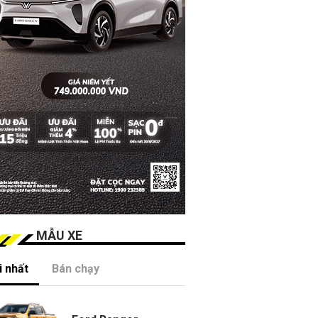
MẪU XE
 nhất
Bán chạy