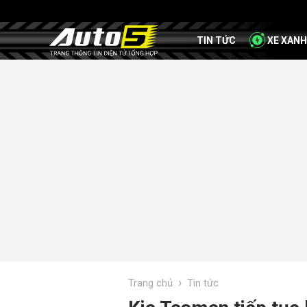
TIN TỨC
XE XANH
›
Trang chủ
Tin tức