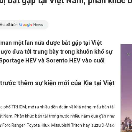
bị bắt gặp tại Việt Nam, phân khúc 
Auto5 trên
asman một lần nữa được bắt gặp tại Việt
ược đưa tới trưng bày trong khuôn khổ sự
d Sportage HEV và Sorento HEV vào cuối
trước thêm sự kiện mới của Kia tại Việt
ng phố TP.HCM, mở ra nhiều đồn đoán về khả năng mẫu bán tải
 Việt Nam. Phân khúc bán tải trong nước nhiều năm qua gần như
Ford Ranger, Toyota Hilux, Mitsubishi Triton hay Isuzu D-Max.