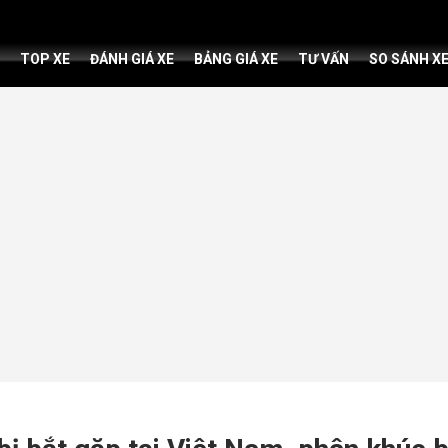
TOP XE
ĐÁNH GIÁ XE
BẢNG GIÁ XE
TƯ VẤN
SO SÁNH X