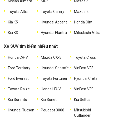
Nissan Almera
MG5
Mazda 6
Toyota Altis
Toyota Camry
Mazda 2
Kia K5
Hyundai Accent
Honda City
Kia K3
Hyundai Elantra
Mitsubishi Attrage
Xe SUV tìm kiếm nhiều nhất
Honda CR-V
Mazda CX-5
Toyota Cross
Ford Territory
Hyundai Santafe
VinFast VF8
Ford Everest
Toyota Fortuner
Hyundai Creta
Toyota Raize
Honda HR-V
VinFast VF9
Kia Sorento
Kia Sonet
Kia Seltos
Hyundai Tucson
Peugeot 3008
Mitsubishi
Outlander