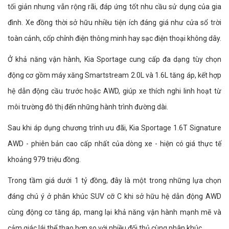
tối giản nhưng vẫn rộng rãi, đáp ứng tốt nhu cầu sử dụng của gia
đình. Xe đồng thời sở hữu nhiều tiện ích đáng giá như cửa sổ trời
toàn cảnh, cốp chỉnh điện thông minh hay sạc điện thoại không dây.
Ở khả năng vận hành, Kia Sportage cung cấp đa dạng tùy chọn
động cơ gồm máy xăng Smartstream 2.0L và 1.6L tăng áp, kết hợp
hệ dẫn động cầu trước hoặc AWD, giúp xe thích nghi linh hoạt từ
môi trường đô thị đến những hành trình đường dài.
Sau khi áp dụng chương trình ưu đãi, Kia Sportage 1.6T Signature
AWD - phiên bản cao cấp nhất của dòng xe - hiện có giá thực tế
khoảng 979 triệu đồng.
Trong tầm giá dưới 1 tỷ đồng, đây là một trong những lựa chọn
đáng chú ý ở phân khúc SUV cỡ C khi sở hữu hệ dẫn động AWD
cùng động cơ tăng áp, mang lại khả năng vận hành mạnh mẽ và
cảm giác lái thể thao hơn so với nhiều đối thủ cùng phân khúc.