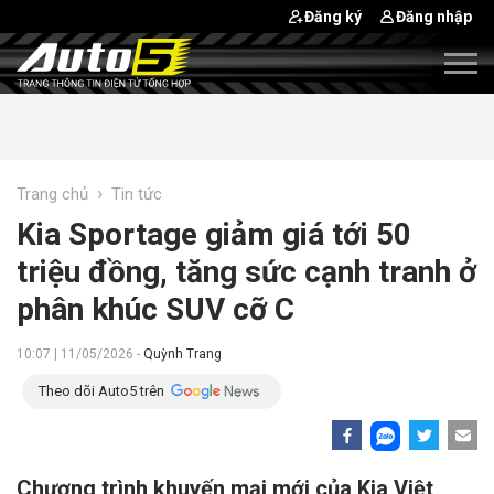
Đăng ký
Đăng nhập
›
Trang chủ
Tin tức
Kia Sportage giảm giá tới 50
triệu đồng, tăng sức cạnh tranh ở
phân khúc SUV cỡ C
10:07 | 11/05/2026 -
Quỳnh Trang
Theo dõi Auto5 trên
Chương trình khuyến mại mới của Kia Việt