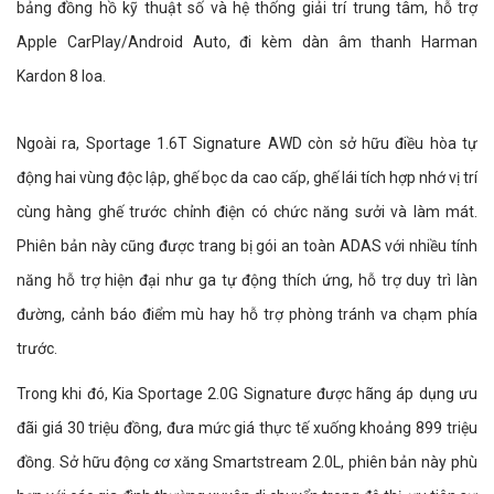
bảng đồng hồ kỹ thuật số và hệ thống giải trí trung tâm, hỗ trợ
Apple CarPlay/Android Auto, đi kèm dàn âm thanh Harman
Kardon 8 loa.
Ngoài ra, Sportage 1.6T Signature AWD còn sở hữu điều hòa tự
động hai vùng độc lập, ghế bọc da cao cấp, ghế lái tích hợp nhớ vị trí
cùng hàng ghế trước chỉnh điện có chức năng sưởi và làm mát.
Phiên bản này cũng được trang bị gói an toàn ADAS với nhiều tính
năng hỗ trợ hiện đại như ga tự động thích ứng, hỗ trợ duy trì làn
đường, cảnh báo điểm mù hay hỗ trợ phòng tránh va chạm phía
trước.
Trong khi đó, Kia Sportage 2.0G Signature được hãng áp dụng ưu
đãi giá 30 triệu đồng, đưa mức giá thực tế xuống khoảng 899 triệu
đồng. Sở hữu động cơ xăng Smartstream 2.0L, phiên bản này phù