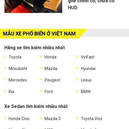
ghế chỉnh cơ, chưa có
HUD
MẪU XE PHỔ BIẾN Ở VIỆT NAM
Hãng xe tìm kiếm nhiều nhất
Toyota
Honda
VinFast
Mitsubishi
Mazda
Hyundai
Mercedes
Peugeot
Lexus
Kia
Ford
BMW
Xe Sedan tìm kiếm nhiều nhất
Honda Civic
Mazda 3
Toyota Vios