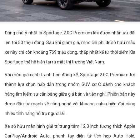
Đáng chú ý nhất là Sportage 2.0G Premium khi được nhận ưu đãi
lên tới 50 triệu đồng. Sau khi giảm giá, mức chi phí để sở hữu mẫu
xe này chỉ còn khoảng 769 triệu đồng, thấp nhất kể từ thời điểm Kia
Sportage thế hệ hiện tại ra mắt thị trường Việt Nam.
Với mức giá cạnh tranh hơn đáng kể, Sportage 2.0G Premium trở
thành lựa chọn hấp dẫn trong nhóm SUV cỡ C dành cho khách
hàng tìm kiếm sự cân bằng giữa giá bán và tiện nghi. Phiên bản này
được đầu tư mạnh về công nghệ với khoang cabin hiện đại cùng
nhiều tính năng hỗ trợ người lái.
Xe sở hữu màn hình giải trí trung tâm 12,3 inch tương thích Apple
CarPlay/Android Auto, phanh tay điện tử tích hợp Auto Hold,